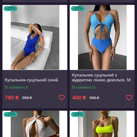
–20%
–20%
Купальник суцільний з
Купальник суцільний синій
відкритою лінією декольте, М
В наявності
В наявності
760
400
₴
₴
950 ₴
500 ₴
–20%
–29%