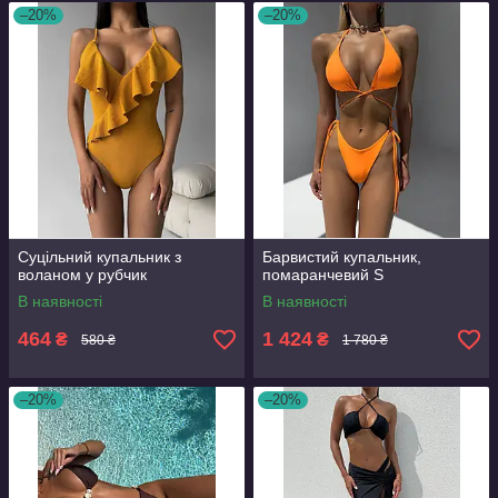
–20%
–20%
Суцільний купальник з
Барвистий купальник,
воланом у рубчик
помаранчевий S
В наявності
В наявності
464
1 424
₴
₴
580 ₴
1 780 ₴
–20%
–20%