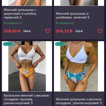
Жіночий купальник з
акцентами зі шлейок,
Жіночий купальник зі
червоний S
шлейками, зелений S
В наявності
В наявності
539,60
504,10
₴
₴
760 ₴
710 ₴
–29%
–29%
Купальник жіночий з високою
посадкою трусиків,
Жіночий купальник з високою
різнокольоровий S
посадкою, різнокольоровий S