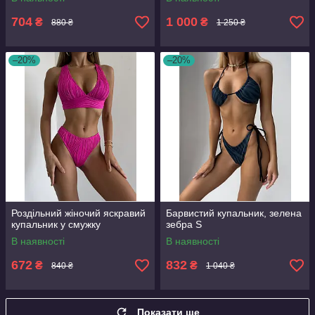
704
1 000
₴
₴
880 ₴
1 250 ₴
–20%
–20%
Роздільний жіночий яскравий
Барвистий купальник, зелена
купальник у смужку
зебра S
В наявності
В наявності
672
832
₴
₴
840 ₴
1 040 ₴
Показати ще