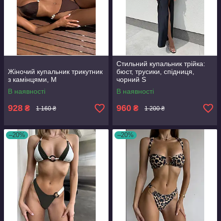
Стильний купальник трійка:
Жіночий купальник трикутник
бюст, трусики, спідниця,
з камінцями, M
чорний S
В наявності
В наявності
928
960
₴
₴
1 160 ₴
1 200 ₴
–20%
–20%