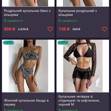
Роздільний купальник бікіні з
Купальник роздільний з
кільцями
кільцями
В наявності
В наявності
856
736
₴
₴
1 070 ₴
920 ₴
–20%
–20%
Купальник четвірка зі
Жіночий купальник бандо в
спідницею та кофтинкою,
смужку
чорний M
В наявності
В наявності