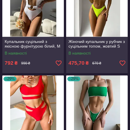
Купальник суцільний з
Жіночий купальник у рубчик з
якісною фурнітурою білий, М
суцільним топом, жовтий S
В наявності
В наявності
792
475,70
₴
₴
990 ₴
670 ₴
–29%
–29%