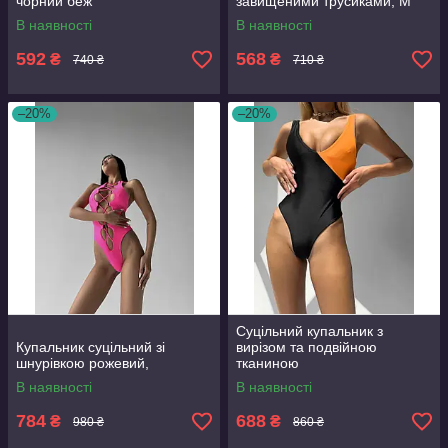
чорний беж
завищеними трусиками, М
В наявності
В наявності
592
568
₴
₴
740 ₴
710 ₴
–20%
–20%
Суцільний купальник з
Купальник суцільний зі
вирізом та подвійною
шнурівкою рожевий,
тканиною
В наявності
В наявності
784
688
₴
₴
980 ₴
860 ₴