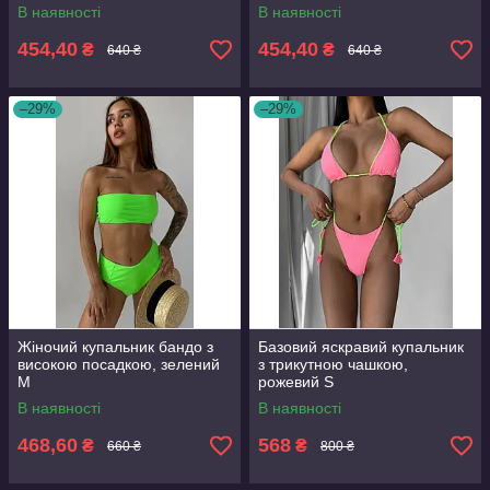
В наявності
В наявності
454,40
454,40
₴
₴
640 ₴
640 ₴
–29%
–29%
Жіночий купальник бандо з
Базовий яскравий купальник
високою посадкою, зелений
з трикутною чашкою,
M
рожевий S
В наявності
В наявності
468,60
568
₴
₴
660 ₴
800 ₴