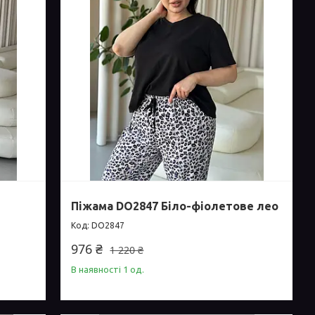
Піжама DO2847 Біло-фіолетове лео
DO2847
976 ₴
1 220 ₴
В наявності 1 од.