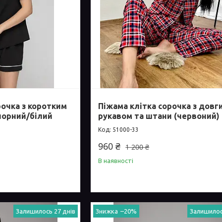
очка з коротким
Піжама клітка сорочка з довг
чорний/білий
рукавом та штани (червоний)
51000-33
960 ₴
1 200 ₴
В наявності
Залишилось 27 днів
–20%
Залишилос