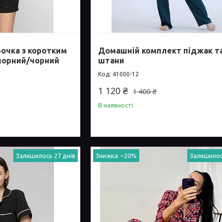
очка з коротким
Домашній комплект піджак т
(чорний/чорний
штани
41000-12
1 120 ₴
1 400 ₴
В наявності
Залишилось 27 днів
–20%
Залишилос