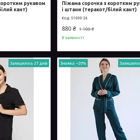
 коротким рукавом
Піжама сорочка з коротким р
білий кант)
і штани (теракот/білий кант)
51000-26
880 ₴
1 100 ₴
В наявності
Залишилось 27 днів
–20%
Залишилос