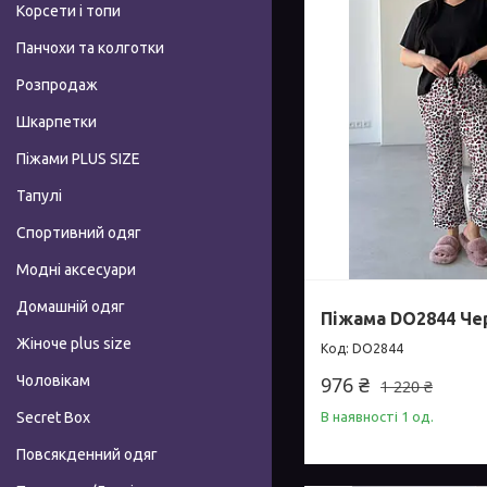
Корсети і топи
Панчохи та колготки
Розпродаж
Шкарпетки
Піжами PLUS SIZE
Тапулі
Спортивний одяг
Модні аксесуари
Домашній одяг
Піжама DO2844 Че
Жіноче plus size
DO2844
Чоловікам
976 ₴
1 220 ₴
Secret Box
В наявності 1 од.
Повсякденний одяг