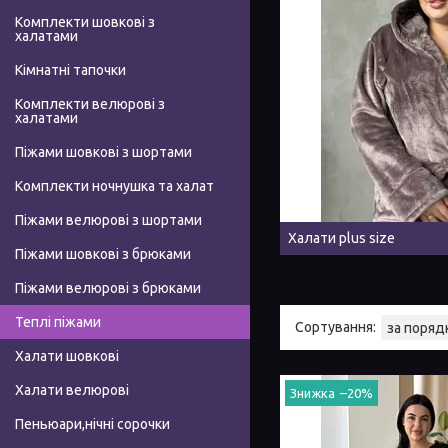
Комплекти шовкові з
халатами
Кімнатні тапочки
Комплекти велюрові з
халатами
Піжами шовкові з шортами
Комплекти ночнушка та халат
Піжами велюрові з шортами
Халати plus size
Піжами шовкові з брюками
Піжами велюрові з брюками
Теплі піжами
Халати шовкові
Халати велюрові
–20%
Пеньюари,нічні сорочки