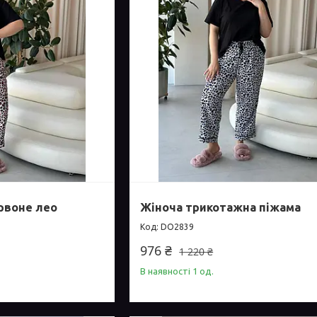
рвоне лео
Жіноча трикотажна піжама
DO2839
976 ₴
1 220 ₴
В наявності 1 од.