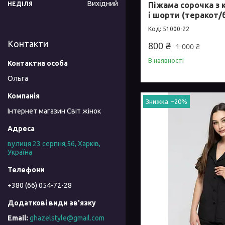
Вихідний
Піжама сорочка з
НЕДІЛЯ
і шорти (теракот/
51000-22
Контакти
800 ₴
1 000 ₴
В наявності
Ольга
–20%
Інтернет магазин Світ жінок
вулиця 23 серпня,56, Харків,
Україна
+380 (66) 054-72-28
ghazelstyle@gmail.com