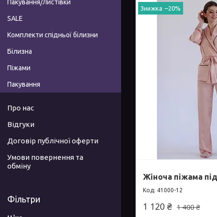
Пакування/Листівки
–20%
SALE
Комплекти спідньої білизни
Білизна
Піжами
Пакування
Про нас
Відгуки
Договір публічної оферти
Умови повернення та
обміну
Жіноча піжама пі
41000-12
Фільтри
1 120 ₴
1 400 ₴