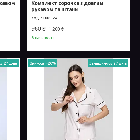
укавом
Комплект сорочка з довгим
рукавом та штани
51000-24
960 ₴
1 200 ₴
В наявності
ь 27 днів
–20%
Залишилось 27 днів