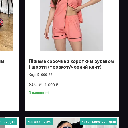
им
Піжама сорочка з коротким рукавом
і шорти (теракот/чорний кант)
51000-22
800 ₴
1 000 ₴
В наявності
ь 27 днів
–20%
Залишилось 27 днів