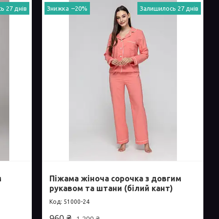
ь 27 днів
–20%
Залишилось 27 днів
м
Піжама жіноча сорочка з довгим
рукавом та штани (білий кант)
51000-24
960 ₴
1 200 ₴