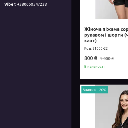
+380660547228
Жіноча піжама сор
рукавом і шорти 
кант)
51000-22
800 ₴
1 000 ₴
В наявності
–20%