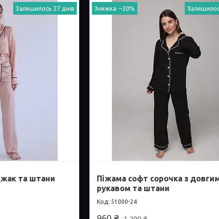
Залишилось 27 днів
–20%
Залишилос
джак та штани
Піжама софт сорочка з довги
рукавом та штани
51000-24
960 ₴
1 200 ₴