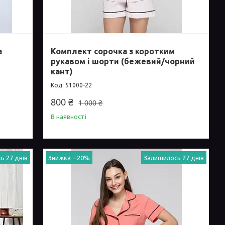
а
Комплект сорочка з коротким
рукавом і шорти (бежевий/чорний
кант)
51000-22
800 ₴
1 000 ₴
В наявності
ь 27 днів
–20%
Залишилось 27 днів