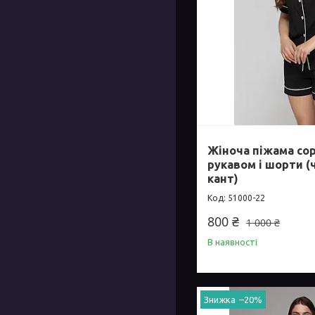
Жіноча піжама сор
рукавом і шорти (
кант)
51000-22
800 ₴
1 000 ₴
В наявності
–20%