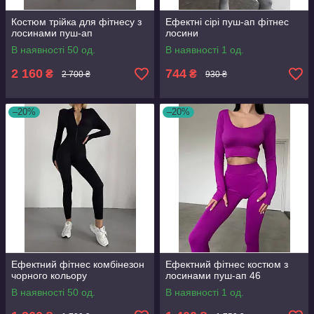
Костюм трійка для фітнесу з
Ефектні сірі пуш-ап фітнес
лосинами пуш-ап
лосини
В наявності 50 од.
В наявності 1 од.
2 160
744
₴
₴
2 700 ₴
930 ₴
–20%
–20%
Ефектний фітнес комбінезон
Ефектний фітнес костюм з
чорного кольору
лосинами пуш-ап 46
В наявності 50 од.
В наявності 1 од.