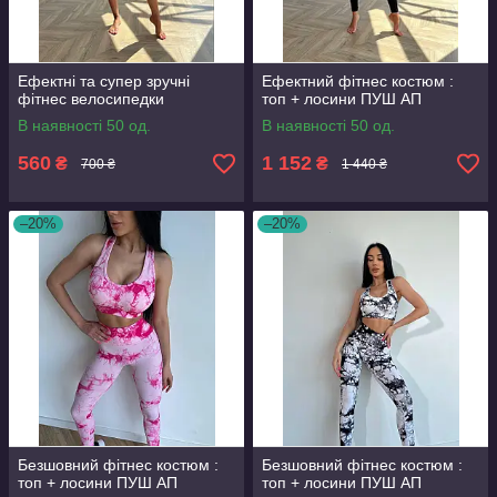
Ефектні та супер зручні
Ефектний фітнес костюм :
фітнес велосипедки
топ + лосини ПУШ АП
В наявності 50 од.
В наявності 50 од.
560
1 152
₴
₴
700 ₴
1 440 ₴
–20%
–20%
Безшовний фітнес костюм :
Безшовний фітнес костюм :
топ + лосини ПУШ АП
топ + лосини ПУШ АП