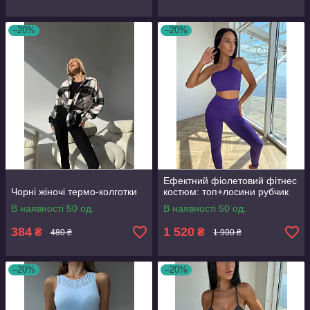
–20%
–20%
Ефектний фіолетовий фітнес
Чорні жіночі термо-колготки
костюм: топ+лосини рубчик
В наявності 50 од.
В наявності 50 од.
384
1 520
₴
₴
480 ₴
1 900 ₴
–20%
–20%