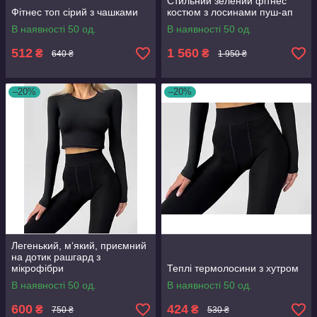
Стильний зелений фітнес
Фітнес топ сірий з чашками
костюм з лосинами пуш-ап
В наявності 50 од.
В наявності 50 од.
512
1 560
₴
₴
640 ₴
1 950 ₴
–20%
–20%
Легенький, м‘який, приємний
на дотик рашгард з
мікрофібри
Теплі термолосини з хутром
В наявності 50 од.
В наявності 50 од.
600
424
₴
₴
750 ₴
530 ₴