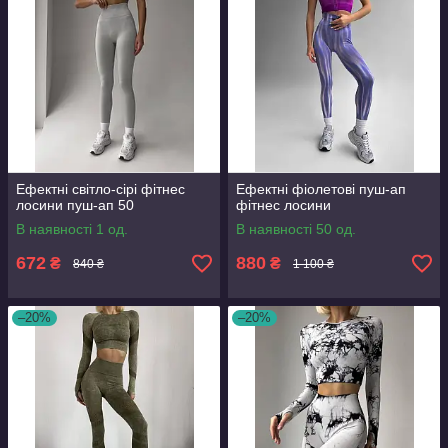
Ефектні світло-сірі фітнес
Ефектні фіолетові пуш-ап
лосини пуш-ап 50
фітнес лосини
В наявності 1 од.
В наявності 50 од.
672
880
₴
₴
840 ₴
1 100 ₴
–20%
–20%