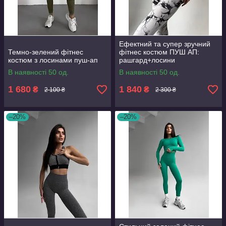
Ефектний та супер зручний
Темно-зелений фітнес
фітнес костюм ПУШ АП:
костюм з лосинами пуш-ап
рашгард+лосини
В наявності 50 од.
В наявності 50 од.
1 680
1 840
₴
₴
2 100 ₴
2 300 ₴
–20%
–20%