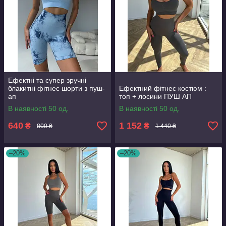
Ефектні та супер зручні
блакитні фітнес шорти з пуш-
Ефектний фітнес костюм :
ап
топ + лосини ПУШ АП
В наявності 50 од.
В наявності 50 од.
640
1 152
₴
₴
800 ₴
1 440 ₴
–20%
–20%