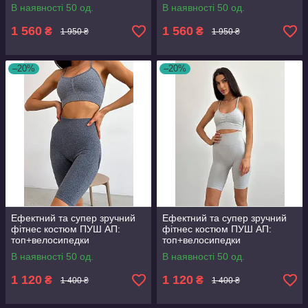
В наявності 50 од.
В наявності 50 од.
1 560
1 560
₴
₴
1 950 ₴
1 950 ₴
–20%
–20%
Ефектний та супер зручний
Ефектний та супер зручний
фітнес костюм ПУШ АП:
фітнес костюм ПУШ АП:
топ+велосипедки
топ+велосипедки
В наявності 50 од.
В наявності 50 од.
1 120
1 120
₴
₴
1 400 ₴
1 400 ₴