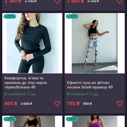
1 360
1 400
₴
₴
1 700 ₴
1 750 ₴
–20%
–20%
Комфортна, мʼяка та
приємна до тіла чорна
Ефектні пуш-ап фітнес
термобілизна 48
лосини білий мрамор 48
В наявності 1 од.
В наявності 1 од.
800
792
₴
₴
1 000 ₴
990 ₴
–20%
–20%