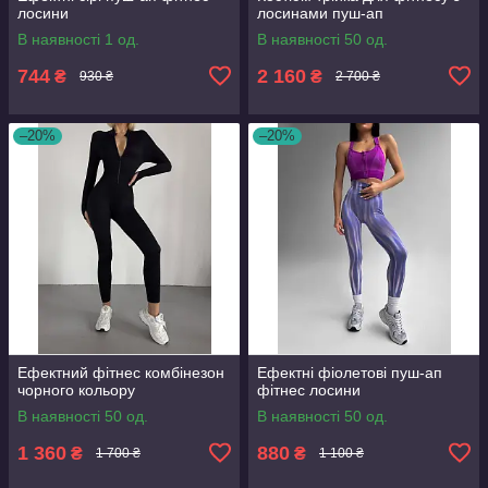
лосини
лосинами пуш-ап
В наявності 1 од.
В наявності 50 од.
744
2 160
₴
₴
930 ₴
2 700 ₴
–20%
–20%
Ефектний фітнес комбінезон
Ефектні фіолетові пуш-ап
чорного кольору
фітнес лосини
В наявності 50 од.
В наявності 50 од.
1 360
880
₴
₴
1 700 ₴
1 100 ₴