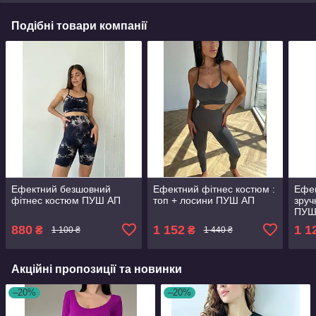
Подібні товари компанії
Ефектний безшовний
Ефектний фітнес костюм :
Ефек
фітнес костюм ПУШ АП
топ + лосини ПУШ АП
зруч
ПУШ
топ+
880
1 152
1 1
₴
₴
1 100 ₴
1 440 ₴
Акційні пропозиції та новинки
–20%
–20%