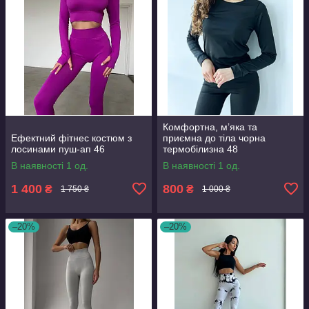
Комфортна, мʼяка та
Ефектний фітнес костюм з
приємна до тіла чорна
лосинами пуш-ап 46
термобілизна 48
В наявності 1 од.
В наявності 1 од.
1 400
800
₴
₴
1 750 ₴
1 000 ₴
–20%
–20%