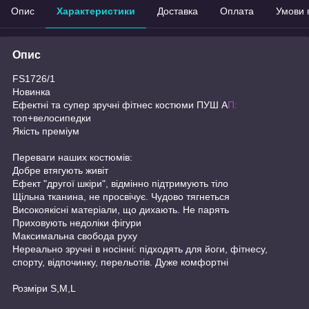
Опис
Характеристики
Доставка
Оплата
Умови 
Опис
FS1726/1
Новинка
Ефектні та супер зручні фітнес костюми ПУШ А
П:
топ+велосипедки
Якість преміум
Переваги наших костюмів:
Добре втягують живіт
Ефект "другої шкіри", відмінно підтримують тіло
Щільна тканина, не просвічує. Чудово тягнеться
Високоякісні матеріали, що дихають. Не парять
Приховують недоліки фігури
Максимальна свобода руху
Нереально зручні в носінні: підходять для йоги, фітнесу,
спорту, відпочинку, перельотів. Дуже комфортні
Розміри S,M,L