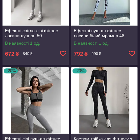
Ефектні світло-сірі фітнес
Ефектні пуш-ап фітнес
лосини пуш-ап 50
лосини білий мрамор 48
В наявності 1 од.
В наявності 1 од.
672
792
₴
₴
840 ₴
990 ₴
–20%
–20%
Ефектні сірі пуш-ап фітнес
Костюм трійка для фітнесу з