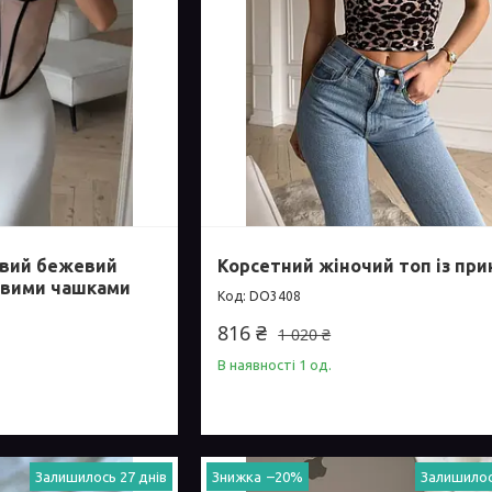
овий бежевий
Корсетний жіночий топ із пр
овими чашками
DO3408
816 ₴
1 020 ₴
В наявності 1 од.
Залишилось 27 днів
–20%
Залишилос