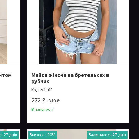
интом
Майка жіноча на бретельках в
рубчик
М1100
272 ₴
340 ₴
В наявності
ь 27 днів
–20%
Залишилось 27 днів