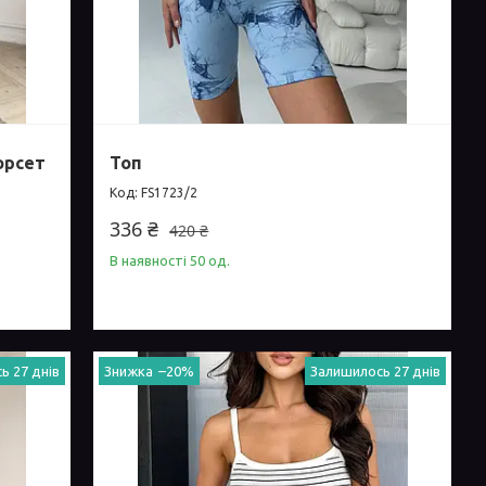
орсет
Топ
FS1723/2
336 ₴
420 ₴
В наявності 50 од.
ь 27 днів
–20%
Залишилось 27 днів