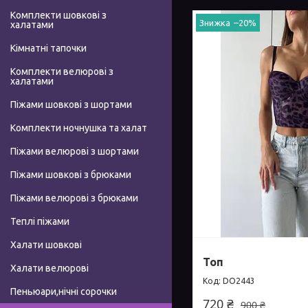
Комплекти шовкові з
–20%
халатами
Кімнатні тапочки
Комплекти велюрові з
халатами
Піжами шовкові з шортами
Комплекти ночнушка та халат
Піжами велюрові з шортами
Піжами шовкові з брюками
Піжами велюрові з брюками
Теплі піжами
Халати шовкові
Топ
Халати велюрові
DO2443
Пеньюари,нічні сорочки
720 ₴
900 ₴