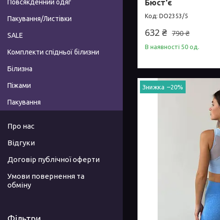
Повсякденний одяг
Бюст‘є
DO2353/5
Пакування/Листівки
632 ₴
790 ₴
SALE
В наявності 50 од.
Комплекти спідньої білизни
Білизна
Піжами
–20%
Пакування
Про нас
Відгуки
Договір публічної оферти
Умови повернення та
обміну
Фільтри