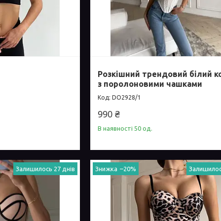
Розкішний трендовий білий к
з поролоновими чашками
DO2928/1
990 ₴
В наявності 50 од.
Залишилось 27 днів
–20%
Залишилос