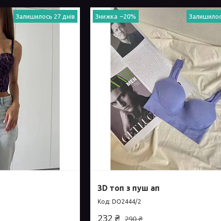
Залишилось 27 днів
–20%
Залишилос
3D топ з пуш ап
DO2444/2
232 ₴
290 ₴