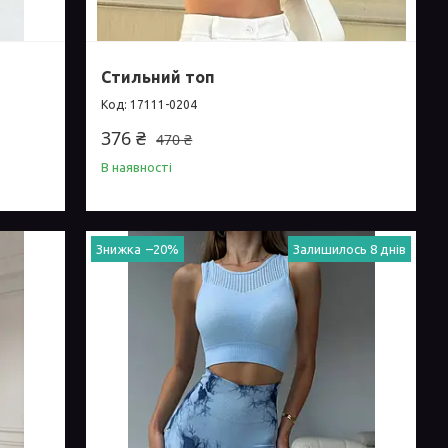
Стильний топ
17111-0204
376 ₴
470 ₴
В наявності
–20%
Залишилось 8 днів