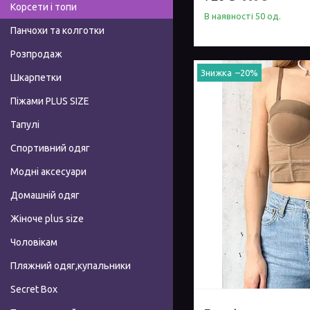
Корсети і топи
В наявності 50 од.
Панчохи та колготки
Розпродаж
–20%
Шкарпетки
Піжами PLUS SIZE
Тапулі
Спортивний одяг
Модні аксесуари
Домашній одяг
Жіноче plus size
Чоловікам
Пляжний одяг,купальники
Secret Box