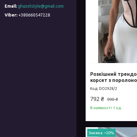
ghazelstyle@gmail.com
+380660547228
Розкішний тренд
корсет з поролон
DO2928/2
792 ₴
990 ₴
В наявності 1 од.
–20%