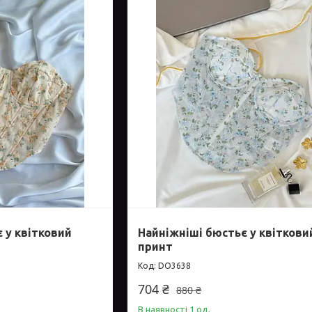
 у квітковий
Найніжніші бюстьє у квіткови
принт
DO3638
704 ₴
880 ₴
В наявності 1 од.