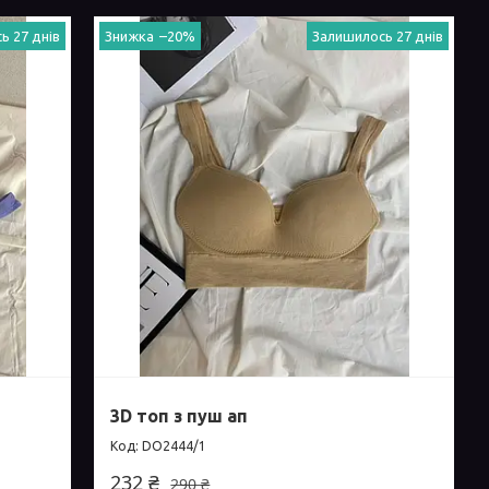
ь 27 днів
–20%
Залишилось 27 днів
3D топ з пуш ап
DO2444/1
232 ₴
290 ₴