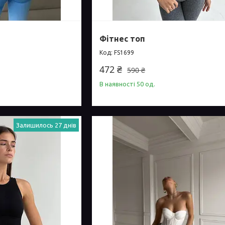
Фітнес топ
FS1699
472 ₴
590 ₴
В наявності 50 од.
Залишилось 27 днів