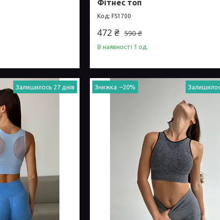
Фітнес топ
FS1700
472 ₴
590 ₴
В наявності 1 од.
Залишилось 27 днів
–20%
Залишилос