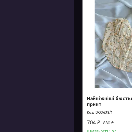
Найніжніші бюстьє
принт
DO3638/1
704 ₴
880 ₴
В наявності 1 од.