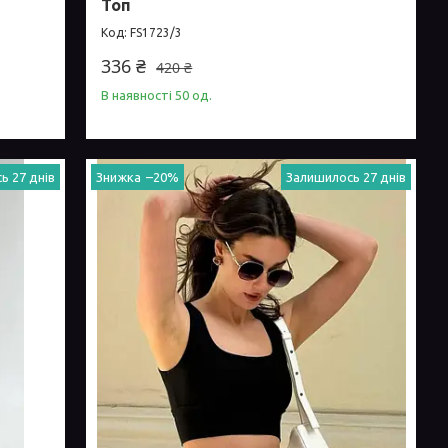
Топ
FS1723/3
336 ₴
420 ₴
В наявності 50 од.
ь 27 днів
–20%
Залишилось 27 днів