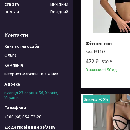
Вихідний
СУБОТА
Вихідний
НЕДІЛЯ
Контакти
Фітнес топ
FS1698
Ольга
472 ₴
590 ₴
В наявності 50 од.
Інтернет магазин Світ жінок
вулиця 23 серпня,56, Харків,
Україна
–20%
+380 (66) 054-72-28