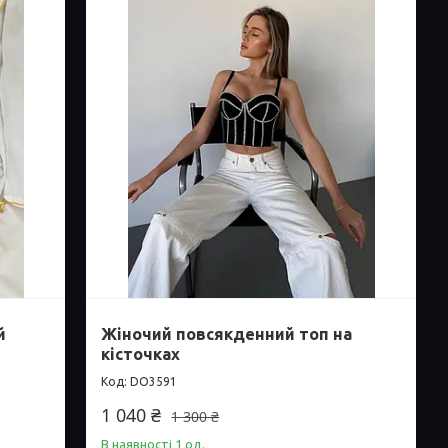
й
Жіночий повсякденний топ на
кісточках
DO3591
1 040 ₴
1 300 ₴
В наявності 1 од.