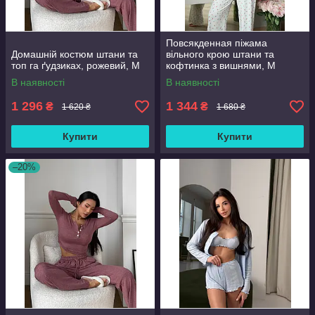
Повсякденная піжама
Домашній костюм штани та
вільного крою штани та
топ га ґудзиках, рожевий, М
кофтинка з вишнями, М
В наявності
В наявності
1 296
1 344
₴
₴
1 620 ₴
1 680 ₴
Купити
Купити
–20%