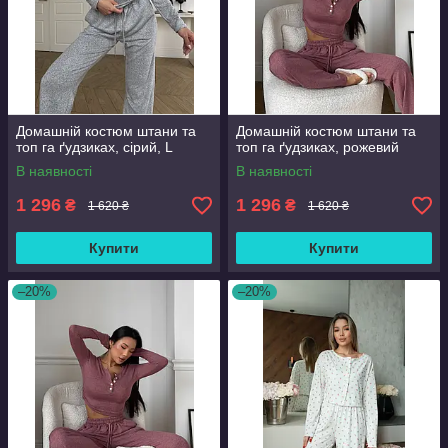
Домашній костюм штани та
Домашній костюм штани та
топ га ґудзиках, сірий, L
топ га ґудзиках, рожевий
В наявності
В наявності
1 296
1 296
₴
₴
1 620 ₴
1 620 ₴
Купити
Купити
–20%
–20%