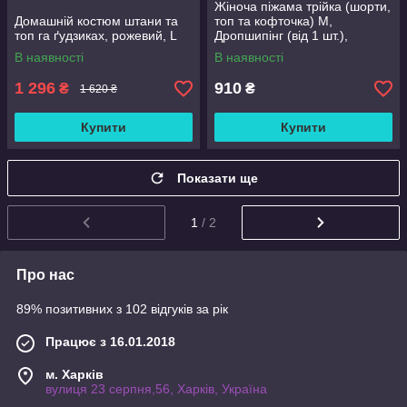
Жіноча піжама трійка (шорти,
Домашній костюм штани та
топ та кофточка) M,
топ га ґудзиках, рожевий, L
Дропшипінг (від 1 шт.),
Блакитний
В наявності
В наявності
1 296
910
₴
₴
1 620 ₴
Купити
Купити
Показати ще
1
/ 2
Про нас
89% позитивних з 102 відгуків за рік
Працює з 16.01.2018
м. Харків
вулиця 23 серпня,56, Харків, Україна