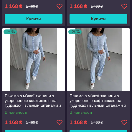
1 168
1 168
₴
₴
1 460 ₴
1 460 ₴
Купити
Купити
–20%
–20%
Піжама з м’якої тканини з
Піжама з м’якої тканини з
укороченою кофтинкою на
укороченою кофтинкою на
ґудзиках і вільнми штанами з
ґудзиках і вільнми штанами з
еластичним поясом, М
еластичним поясом, L
В наявності
В наявності
1 168
1 168
₴
₴
1 460 ₴
1 460 ₴