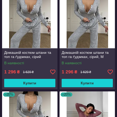
Домашній костюм штани та
Домашній костюм штани та
топ га ґудзиках, сірий
топ га ґудзиках, сірий, М
В наявності
В наявності
1 296
1 296
₴
₴
1 620 ₴
1 620 ₴
Купити
Купити
–20%
–20%