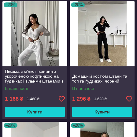
–20%
–20%
Піжама з м’якої тканини з
укороченою кофтинкою на
Домашній костюм штани та
ґудзиках і вільнми штанами з
топ га ґудзиках, чорний
еластичним поясом
В наявності
В наявності
1 168
1 296
₴
₴
1 460 ₴
1 620 ₴
Купити
Купити
–20%
–20%