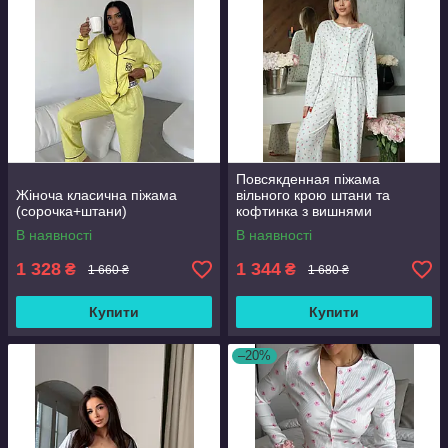
Повсякденная піжама
Жіноча класична піжама
вільного крою штани та
(сорочка+штани)
кофтинка з вишнями
В наявності
В наявності
1 328
1 344
₴
₴
1 660 ₴
1 680 ₴
Купити
Купити
–20%