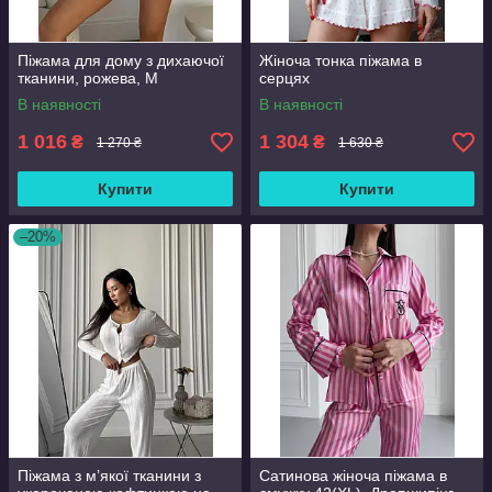
Піжама для дому з дихаючої
Жіноча тонка піжама в
тканини, рожева, М
серцях
В наявності
В наявності
1 016
1 304
₴
₴
1 270 ₴
1 630 ₴
Купити
Купити
–20%
Піжама з м’якої тканини з
Сатинова жіноча піжама в