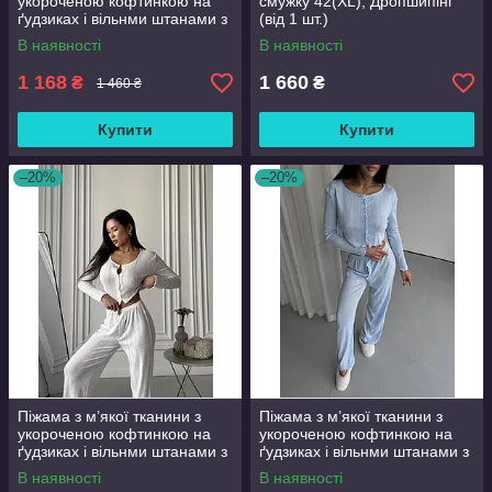
укороченою кофтинкою на
смужку 42(XL), Дропшипінг
ґудзиках і вільнми штанами з
(від 1 шт.)
еластичним поясом, М
В наявності
В наявності
1 168
1 660
₴
₴
1 460 ₴
Купити
Купити
–20%
–20%
Піжама з м’якої тканини з
Піжама з м’якої тканини з
укороченою кофтинкою на
укороченою кофтинкою на
ґудзиках і вільнми штанами з
ґудзиках і вільнми штанами з
еластичним поясом, L
еластичним поясом
В наявності
В наявності