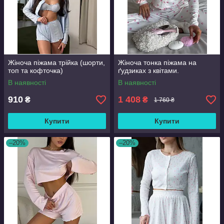
Жіноча піжама трійка (шорти,
Жіноча тонка піжама на
топ та кофточка)
ґудзиках з квітами.
В наявності
В наявності
910
1 408
₴
₴
1 760 ₴
Купити
Купити
–20%
–20%