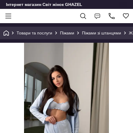
Інтернет магазин Світ жінок GHAZEL
Товари та послуги
Піжами
Піжами зі штанцями
Жі