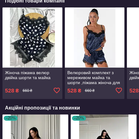
Подібні товари компанії
Жіноча піжама велюр
Велюровий комплект з
Жіно
двійка шорти та майка
мереживом майка та
двій
шорти ,піжама жіноча для
дому та сну
528
528
528
₴
₴
660 ₴
660 ₴
Акційні пропозиції та новинки
–20%
–20%