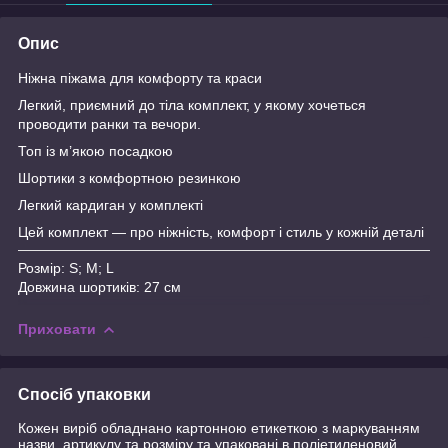
Опис
Ніжна піжама для комфорту та краси
Легкий, приємний до тіла комплект, у якому хочеться
проводити ранки та вечори.
Топ із м’якою посадкою
Шортики з комфортною резинкою
Легкий кардиган у комплекті
Цей комплект — про ніжність, комфорт і стиль у кожній деталі
Розмір: S; M; L
Довжина шортиків: 27 см
Приховати
Спосіб упаковки
Кожен виріб обладнано картонною етикеткою з маркуванням
назви, артикулу та розміру та упаковані в поліетиленовий