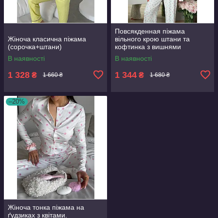
Повсякденная піжама
Жіноча класична піжама
вільного крою штани та
(сорочка+штани)
кофтинка з вишнями
В наявності
В наявності
1 328
1 344
₴
₴
1 660 ₴
1 680 ₴
–20%
Жіноча тонка піжама на
ґудзиках з квітами.