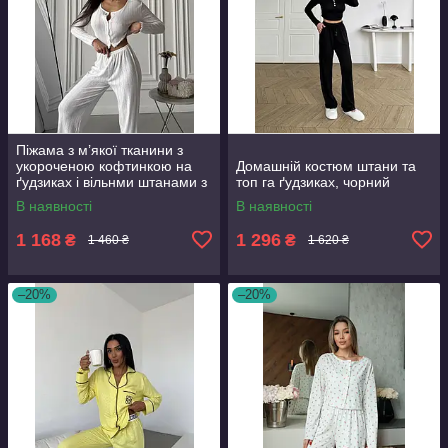
Піжама з м’якої тканини з
укороченою кофтинкою на
Домашній костюм штани та
ґудзиках і вільнми штанами з
топ га ґудзиках, чорний
еластичним поясом
В наявності
В наявності
1 168
1 296
₴
₴
1 460 ₴
1 620 ₴
–20%
–20%