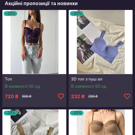
Акційні пропозиції та новинки
–20%
–20%
Топ
3D топ з пуш ап
В наявності 50 од.
В наявності 50 од.
720
232
₴
₴
900 ₴
290 ₴
–20%
–20%