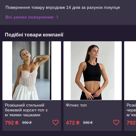
Повернення товару впродовж 14 днів за рахунок покупця
Всі умови повернення
Подібні товари компанії
Розкішний стильний
Фітнес топ
Розк
бежевий корсет-топ з
черв
м`якими чашками
м`я
792
472
792
₴
₴
990 ₴
590 ₴