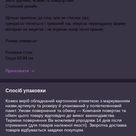
Мега зручний, м’який та комфортний.
Стильний дизайн.
Щільно прилягає до тіла, але не стискає рух;
прекрасно тягнеться і тривалий час зберігає первозданну форму;
матеріал не вицвітає і не втрачає колір після прання;
Розмір універсал.
Розмірна сітка:
Груди 82-94 см
Приховати
Спосіб упаковки
Кожен виріб обладнаний картонною етикеткою з маркуванням
назви,артикулу та розміру й упакований у поліетиленовий
пакет. Умови повернення та обміну — Компанія повертає та
обмін цього товару відповідно до вимог законодавства.
Терміни повернення Вік можливий упродовж 14 днів після
отримання (для товарів належної якості). Зворотна доставка
товарів відбувається завдяки покупцям.