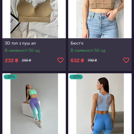
3D топ з пуш ап
Бюст‘є
В наявності 50 од.
В наявності 50 од.
232
632
₴
₴
290 ₴
790 ₴
–20%
–20%