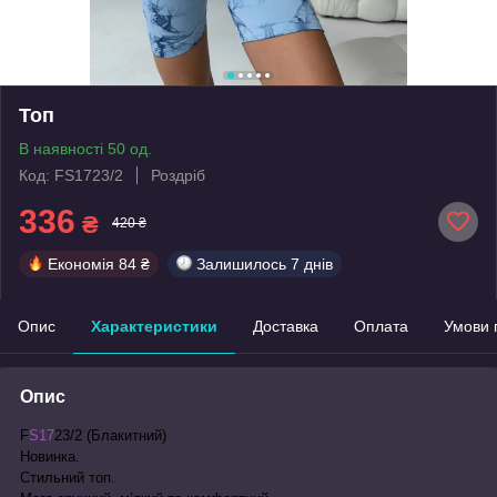
Топ
В наявності 50 од.
Код: FS1723/2
Роздріб
336
₴
420 ₴
Економія
84 ₴
Залишилось
7 днів
Опис
Характеристики
Доставка
Оплата
Умови 
Опис
F
S17
23/2 (Блакитний)
Новинка.
Стильний топ.