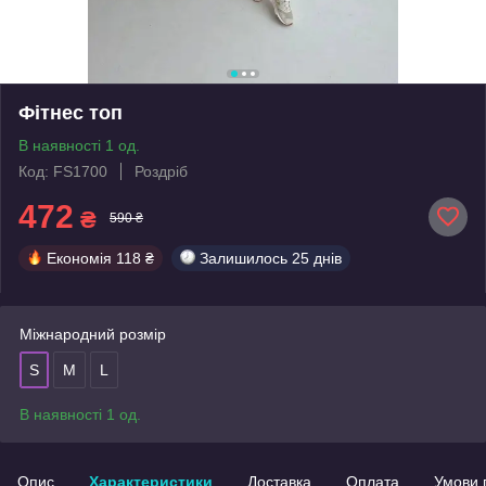
Фітнес топ
В наявності 1 од.
Код: FS1700
Роздріб
472
₴
590 ₴
Економія
118 ₴
Залишилось
25 днів
Міжнародний розмір
S
M
L
В наявності 1 од.
Опис
Характеристики
Доставка
Оплата
Умови 