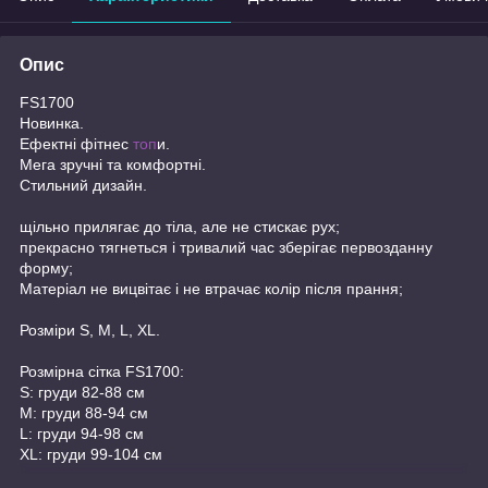
Опис
FS1700
Новинка.
Ефектні фітнес
топ
и.
Мега зручні та комфортні.
Стильний дизайн.
щільно прилягає до тіла, але не стискає рух;
прекрасно тягнеться і тривалий час зберігає первозданну
форму;
Матеріал не вицвітає і не втрачає колір після прання;
Розміри S, M, L, XL.
Розмірна сітка FS1700:
S: груди 82-88 см
M: груди 88-94 см
L: груди 94-98 см
XL: груди 99-104 см