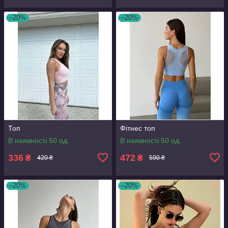
–20%
–20%
Топ
Фітнес топ
В наявності 50 од.
В наявності 50 од.
336
472
₴
₴
420 ₴
590 ₴
–20%
–20%