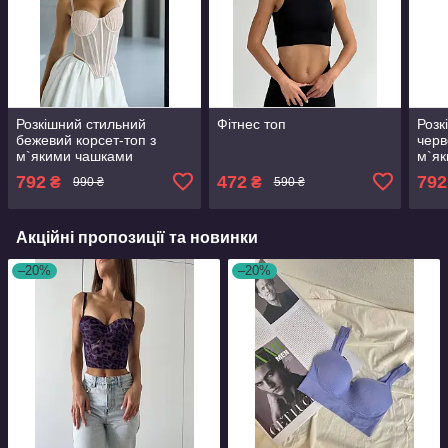
Розкішний стильний
Фітнес топ
Розк
бежевий корсет-топ з
черв
м`якими чашками
м`я
792
472
792
₴
₴
990 ₴
590 ₴
Акційні пропозиції та новинки
–20%
–20%