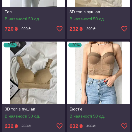
Топ
3D топ з пуш ап
В наявності 50 од.
В наявності 50 од.
720
232
₴
₴
900 ₴
290 ₴
–20%
–20%
3D топ з пуш ап
Бюст‘є
В наявності 50 од.
В наявності 50 од.
232
632
₴
₴
290 ₴
790 ₴