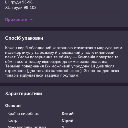
L : груди 93-98
XL: груди 98-102
Приховати
Спосіб упаковки
Кожен виріб обладнаний картонною етикеткою з маркуванням
назви,артикулу та розміру й упакований у поліетиленовий
пакет. Умови повернення та обміну — Компанія повертає та
обмін цього товару відповідно до вимог законодавства.
Терміни повернення Вік можливий упродовж 14 днів після
отримання (для товарів належної якості). Зворотна доставка
товарів відбувається завдяки покупцям.
Характеристики
Основні
Країна виробник
Китай
Колір
Сірий
Міжнародний розмір
S