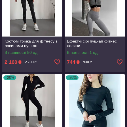
Костюм трійка для фітнесу з
Ефектні сірі пуш-ап фітнес
лосинами пуш-ап
лосини
В наявності 50 од.
В наявності 1 од.
2 160
744
₴
₴
2 700 ₴
930 ₴
–20%
–20%