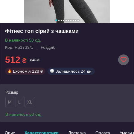
Фітнес топ сірий з чашками
В наявності 50 од.
Код: FS1739/1
Роздріб
512
₴
640 ₴
Економія
128 ₴
Залишилось
24 дні
Розмір
M
L
XL
В наявності 50 од.
Опис
Характеристики
Доставка
Оплата
Умови 