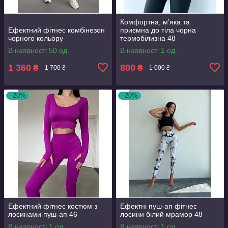
Комфортна, мʼяка та
Ефектний фітнес комбінезон
приємна до тіла чорна
чорного кольору
термобілизна 48
В наявності 50 од.
В наявності 1 од.
1 360
800
₴
₴
1 700 ₴
1 000 ₴
–20%
–20%
Ефектний фітнес костюм з
Ефектні пуш-ап фітнес
лосинами пуш-ап 46
лосини білий мрамор 48
В наявності 1 од.
В наявності 1 од.