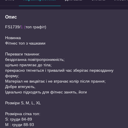
Опис
FS1739/
1 (
топ графіт)
Новинка
Фітнес топ з чашками
Переваги тканини:
бездоганна повітропроникність;
щільно прилягає до тіла;
прекрасно тягнеться і тривалий час зберігає первозданну
форму;
Матеріал не вицвітає і не втрачає колір після прання;
Добре втягують,
Ідеально підходять для фітнес занять, йоги
Розміри S, M, L, XL
Розмірна сітка топ:
S: груди 84-89
M : груди 88-93