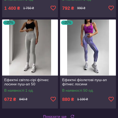
1 400
792
₴
₴
1 750 ₴
990 ₴
–20%
–20%
Ефектні світло-сірі фітнес
Ефектні фіолетові пуш-ап
лосини пуш-ап 50
фітнес лосини
В наявності 1 од.
В наявності 50 од.
672
880
₴
₴
840 ₴
1 100 ₴
Показати ще