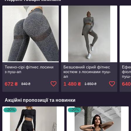
Темно-сірі фітнес лосини
Безшовний сірий фітнес
Ефек
з пуш-ап
костюм з лосинами пуш-
фіол
ап
пуш
672
1 480
640
₴
₴
840 ₴
1 850 ₴
Акційні пропозиції та новинки
–20%
–20%