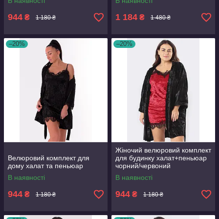
В наявності
В наявності
944
1 184
₴
₴
1 180 ₴
1 480 ₴
–20%
–20%
Жіночий велюровий комплект
Велюровий комплект для
для будинку халат+пеньюар
дому халат та пеньюар
чорний/червоний
В наявності
В наявності
944
944
₴
₴
1 180 ₴
1 180 ₴