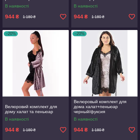
В наявності
В наявності
944
944
₴
₴
1 180 ₴
1 180 ₴
–20%
–20%
Велюровый комплект для
Велюровий комплект для
дома халат+пеньюар
дому халат та пеньюар
черный/фуксия
В наявності
В наявності
944
944
₴
₴
1 180 ₴
1 180 ₴