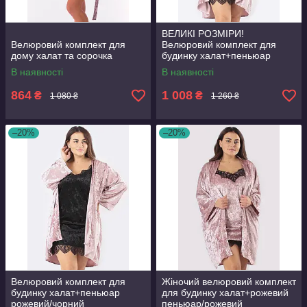
ВЕЛИКІ РОЗМІРИ!
Велюровий комплект для
Велюровий комплект для
дому халат та сорочка
будинку халат+пеньюар
рожевий/чорний
В наявності
В наявності
864
1 008
₴
₴
1 080 ₴
1 260 ₴
–20%
–20%
Велюровий комплект для
Жіночий велюровий комплект
будинку халат+пеньюар
для будинку халат+рожевий
рожевий/чорний
пеньюар/рожевий