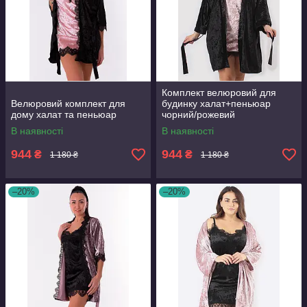
Комплект велюровий для
Велюровий комплект для
будинку халат+пеньюар
дому халат та пеньюар
чорний/рожевий
В наявності
В наявності
944
944
₴
₴
1 180 ₴
1 180 ₴
–20%
–20%