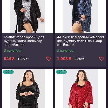
Комплект велюровий для
Жіночий велюровий комплект
будинку халат+пеньюар
для будинку халат+пеньюар
чорний/сірий
синій/синій
В наявності
В наявності
944
1 008
₴
₴
1 180 ₴
1 260 ₴
–20%
–20%