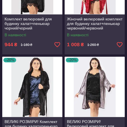
Комплект велюровий для
Жіночий велюровий комплект
будинку халат+пеньюар
для будинку халат+пеньюар
чорний/чорний
червоний/червоний
В наявності
В наявності
944
1 008
₴
₴
1 180 ₴
1 260 ₴
–20%
–20%
ВЕЛИКІ РОЗМІРИ! Комплект
ВЕЛИКІ РОЗМІРИ!
для будинку халат+пеньюар
Велюровий комплект для