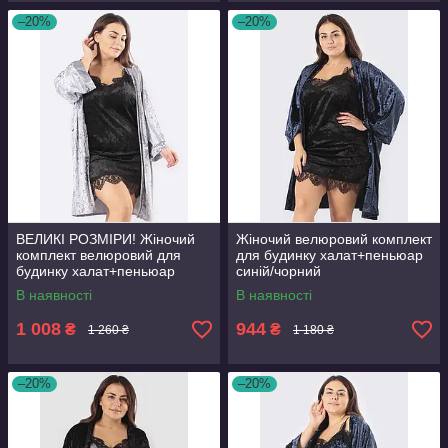
–20%
–20%
ВЕЛИКІ РОЗМІРИ! Жіночий
Жіночий велюровий комплект
комплект велюровий для
для будинку халат+пеньюар
будинку халат+пеньюар
синій/чорний
сірий/чорний
В наявності
В наявності
1 008
944
₴
₴
1 260 ₴
1 180 ₴
–20%
–20%