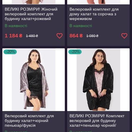
ВЕЛИКІ РОЗМІРИ! Жіночий
Велюровий комплект для
велюровий комплект для
дому халат та сорочка з
будинку халат+рожевий
мереживом
пеньюар/рожевий
В наявності
В наявності
1 184
864
₴
₴
1 480 ₴
1 080 ₴
–20%
–20%
Велюровий комплект для
ВЕЛИКІ РОЗМІРИ! Комплект
будинку халат+чорний
велюровий для будинку
пеньюар/фуксія
халат+пеньюар чорний/
рожевий