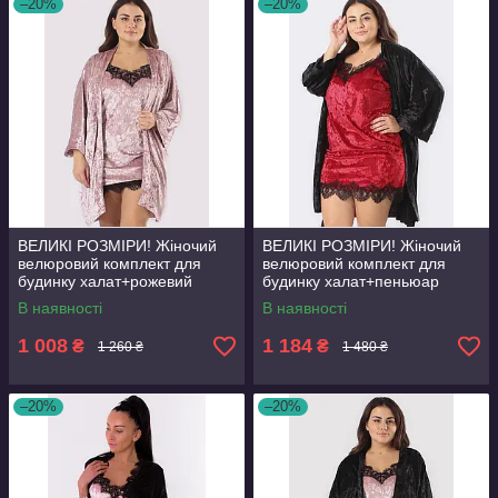
–20%
–20%
ВЕЛИКІ РОЗМІРИ! Жіночий
ВЕЛИКІ РОЗМІРИ! Жіночий
велюровий комплект для
велюровий комплект для
будинку халат+рожевий
будинку халат+пеньюар
пеньюар/рожевий
чорний/червоний
В наявності
В наявності
1 008
1 184
₴
₴
1 260 ₴
1 480 ₴
–20%
–20%