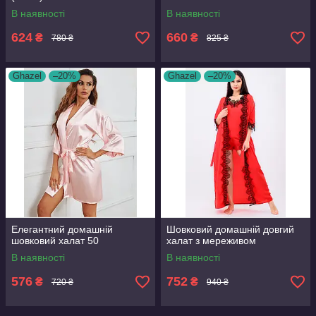
В наявності
В наявності
624
660
₴
₴
780 ₴
825 ₴
Ghazel
–20%
Ghazel
–20%
Елегантний домашній
Шовковий домашній довгий
шовковий халат 50
халат з мереживом
В наявності
В наявності
576
752
₴
₴
720 ₴
940 ₴