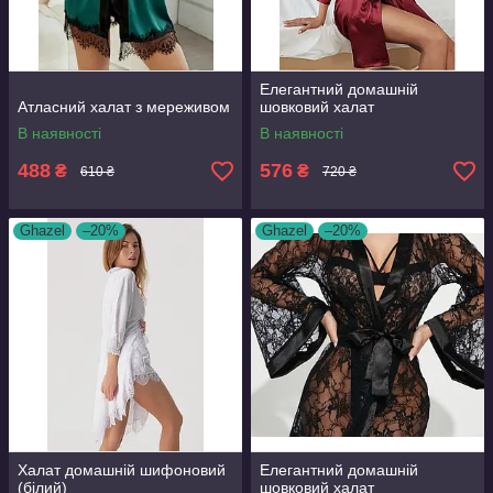
Елегантний домашній
Атласний халат з мереживом
шовковий халат
В наявності
В наявності
488
576
₴
₴
610 ₴
720 ₴
Ghazel
–20%
Ghazel
–20%
Халат домашній шифоновий
Елегантний домашній
(білий)
шовковий халат