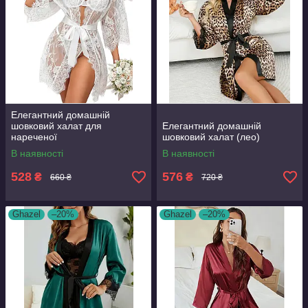
Елегантний домашній
шовковий халат для
Елегантний домашній
нареченої
шовковий халат (лео)
В наявності
В наявності
528
576
₴
₴
660 ₴
720 ₴
Ghazel
–20%
Ghazel
–20%