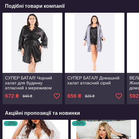
Подібні товари компанії
СУПЕР БАТАЛ! Чорний
СУПЕР БАТАЛ! Домашній
ВЕЛ
халат для будинку
халат атласний сірий
Жіно
атласний з мереживом
дома
мере
672
656
592
₴
₴
840 ₴
820 ₴
Акційні пропозиції та новинки
–20%
–20%