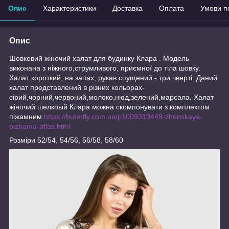
Опис
Характеристики
Доставка
Оплата
Умови п
Опис
Шовковий жіночий халат для будинку Клара . Модель
виконана з ніжного,струмливого, приємної до тіла шовку.
Халат короткий, на запах, рукав спущений - три чверті. Даний
халат представлений в різних кольорах-
сірий,чорний,червоний,молоко,нюд,зелений,марсала. Халат
жіночий шелкоый Клара можна скомпонувати з комплектом
піжамним
https://buterfly.com.ua/p1009310449-zhenskaya-
pizhama-atlas.html
Розміри 52/54, 54/56, 56/58, 58/60