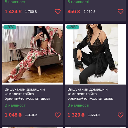
В наявності
В наявності
1 424
856
₴
₴
1 780 ₴
1 070 ₴
–20%
–20%
Вишуканий домашній
Вишуканий домашній
комплект трійка
комплект трійка
брючки+топ+халат шовк
брючки+топ+халат шовк
трійка
трійка
В наявності
В наявності
1 048
1 320
₴
₴
1 310 ₴
1 650 ₴