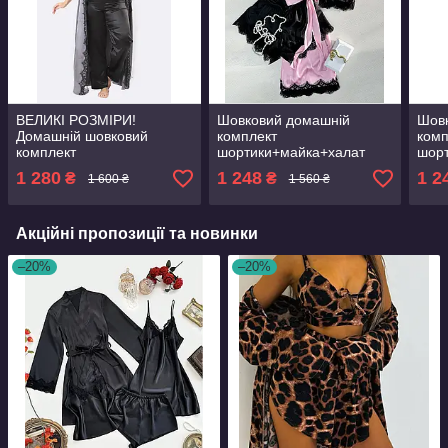
ВЕЛИКІ РОЗМІРИ!
Шовковий домашній
Шов
Домашній шовковий
комплект
комп
комплект
шортики+майка+халат
шор
штани+майка+халат шовк
шовк Сінді трійка
шовк
1 280
1 248
1 2
₴
₴
1 600 ₴
1 560 ₴
трійка сірий/чорний
Акційні пропозиції та новинки
–20%
–20%