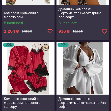
Домашній комплект
Комплект шовковий з
шортики+топ+халат трійка
мереживом
лео софт
В наявності
В наявності
1 264
936
₴
₴
1 580 ₴
1 170 ₴
–20%
–20%
Комплект шовковий з
Домашній комплект
мереживом червоного
шортики+майка+халат трійка
кольору
софт