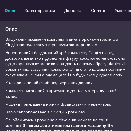
Опис
Характеристики
Доставка
Оплата
Умови п
Опис
Вишуканий піжамний комплект майка з брюками і халатом
Сінді з шовку/атласу з французькою мереживом.
Неповторний і бездоганний крій комплекту Сінді з шовку,
дозволяє ідеально підкреслить фігуру абсолютно не сковуючи
рух,а французьке мереживо додасть вашому образу ніжність і
романтичність.Зручний комплект Сінді стане вашим постійним
супутником не лише вдома ,але і на будь-якому курорті світу.
Кольори зелений,сірий,нюд,червоний,чорний .
Комплект виконаний з приємного до тіла матеріалу шовк/
атлас.
Модель прикрашена ніжним французьким мереживом.
Виріб запропоновано з 42,44,46 розмірах.
Ознайомитись з розмірною сіткою ви можете на сайті
компанії.
З іншим асортиментом нашого магазину Ви
можете ознайомитися, перейшовши за посиланням