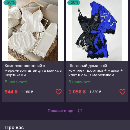
–20%
–20%
Комплект шовковий з
Шовковий домашній
мереживом штанці та майка з
комплект шортики + майка +
шортиками
хлат шовк із мереживом
трійка 50
В наявності
В наявності
944
1 056
₴
₴
1 180 ₴
1 320 ₴
Показати ще
Про нас