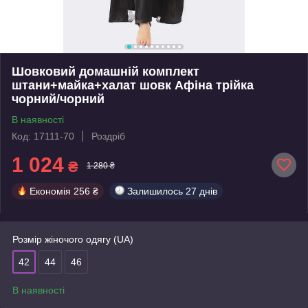
Шовковий домашній комплект
штани+майка+халат шовк Афіна трійка
чорний/чорний
В наявності
Код: 17111-70
Роздріб
1 024
₴
1 280 ₴
Економія
256 ₴
Залишилось
27 днів
Розмір жіночого одягу (UA)
42
44
46
В наявності