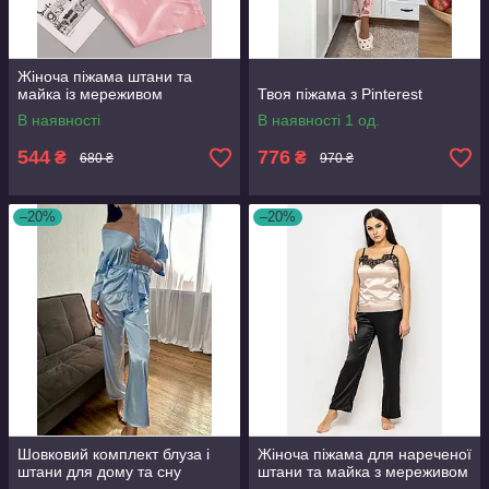
Жіноча піжама штани та
майка із мереживом
Твоя піжама з Pinterest
В наявності
В наявності 1 од.
544
776
₴
₴
680 ₴
970 ₴
–20%
–20%
Шовковий комплект блуза і
Жіноча піжама для нареченої
штани для дому та сну
штани та майка з мереживом