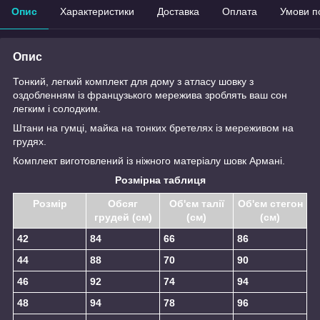
Опис
Характеристики
Доставка
Оплата
Умови п
Опис
Тонкий, легкий комплект для дому з атласу шовку з
оздобленням із французького мережива зроблять ваш сон
легким і солодким.
Штани на гумці, майка на тонких бретелях із мереживом на
грудях.
Комплект виготовлений із ніжного матеріалу шовк Армані.
Розмірна таблиця
Розмір
Обсяг
Об'єм талії
Об'єм стегон
грудей (см)
(см)
(см)
42
84
66
86
44
88
70
90
46
92
74
94
48
94
78
96