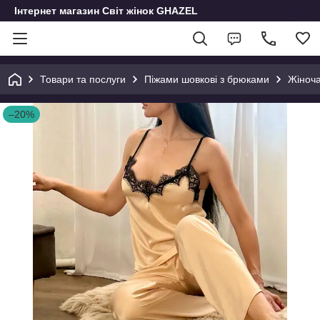
Інтернет магазин Світ жінок GHAZEL
Товари та послуги
Піжами шовкові з брюками
Жіноча
–20%