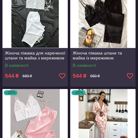
Жіноча піжама для нареченої
Жіноча піжама штани та
штани та майка з мереживом
майка із мереживом
В наявності
В наявності
544
544
₴
₴
680 ₴
680 ₴
–20%
–20%