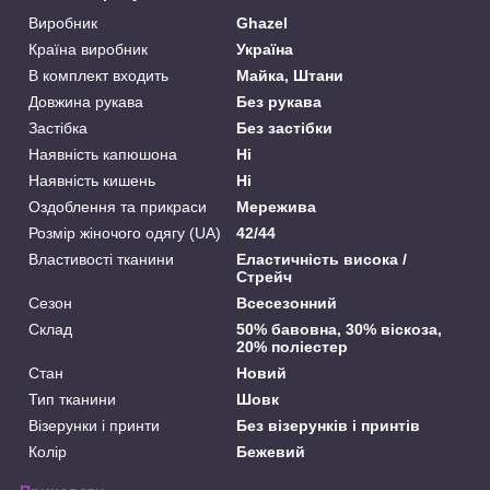
Виробник
Ghazel
Країна виробник
Україна
В комплект входить
Майка, Штани
Довжина рукава
Без рукава
Застібка
Без застібки
Наявність капюшона
Ні
Наявність кишень
Ні
Оздоблення та прикраси
Мережива
Розмір жіночого одягу (UA)
42/44
Властивості тканини
Еластичність висока /
Стрейч
Сезон
Всесезонний
Склад
50% бавовна, 30% віскоза,
20% поліестер
Стан
Новий
Тип тканини
Шовк
Візерунки і принти
Без візерунків і принтів
Колір
Бежевий