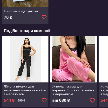
Коробка подарункова
70
₴
Подібні товари компанії
Жіноча піжама для
Жіноча піжама для
Жіно
нареченої штани та майка
нареченої штани та майка
наре
з мереживом
з мереживом
з м
544
680
544
₴
від
₴
680 ₴