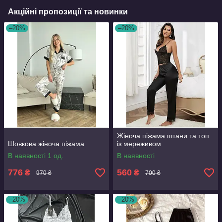
Акційні пропозиції та новинки
–20%
–20%
Жіноча піжама штани та топ
Шовкова жіноча піжама
із мереживом
В наявності 1 од.
В наявності
776
560
₴
₴
970 ₴
700 ₴
–20%
–20%