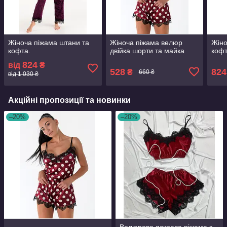
Жіноча піжама штани та
Жіноча піжама велюр
Жіно
кофта.
двійка шорти та майка
кофт
824
від
₴
528
824
₴
660 ₴
від 1 030 ₴
Акційні пропозиції та новинки
–20%
–20%
Велюрова яскрава піжама з