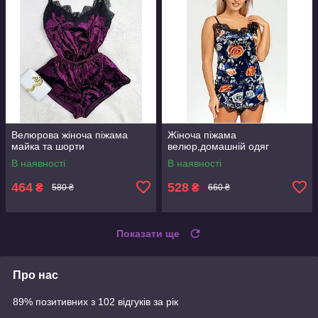
Велюрова жіноча піжама
Жіноча піжама
майка та шорти
велюр,домашній одяг
В наявності
В наявності
464
528
₴
₴
580 ₴
660 ₴
Показати ще
Про нас
89% позитивних з 102 відгуків за рік