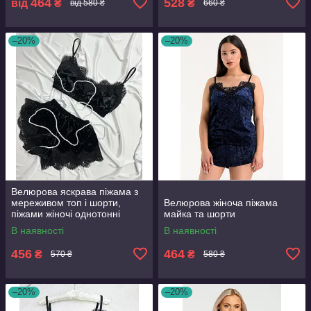
464
528
від
₴
₴
від 580 ₴
660 ₴
–20%
–20%
Велюрова яскрава піжама з
мереживом топ і шорти,
Велюрова жіноча піжама
піжами жіночі однотонні
майка та шорти
В наявності
В наявності
456
464
₴
₴
570 ₴
580 ₴
–20%
–20%