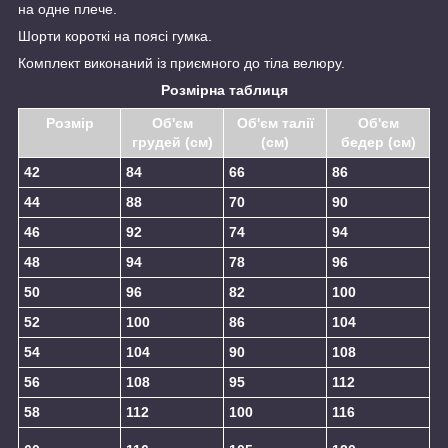
на одне плече.
Шорти короткі на поясі гумка.
Комплект виконаний із приємного до тіла велюру.
Розмірна таблиця
Розмір
Об'єм
Об'єм талії
Об'єм
грудей (см)
(см)
бедер (см)
42
84
66
86
44
88
70
90
46
92
74
94
48
94
78
96
50
96
82
100
52
100
86
104
54
104
90
108
56
108
95
112
58
112
100
116