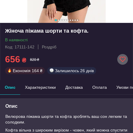
Жіноча піжама шорти та кофта.
В наявності
Код: 17111-142
Роздріб
656
₴
820 ₴
Економія
164 ₴
Залишилось
26 днів
Опис
Характеристики
Доставка
Оплата
Умови п
Опис
Велюрова піжама шорти та кофта зроблять ваш сон легким та
солодким.
Кофта вільна з широким вирізом - човен, який можна спустити