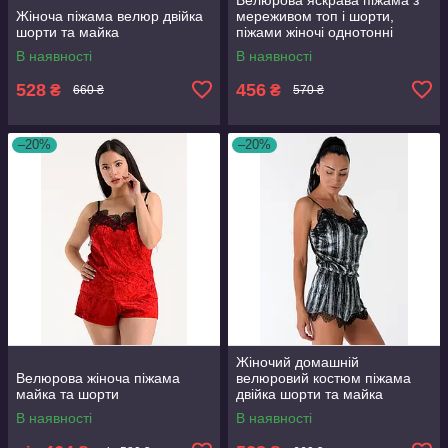
Жіноча піжама велюр двійка
мереживом топ і шорти,
шорти та майка
піжами жіночі однотонні
В наявності
В наявності
528
456
₴
₴
660 ₴
570 ₴
–20%
–20%
Жіночий домашній
Велюрова жіноча піжама
велюровий костюм піжама
майка та шорти
двійка шорти та майка
В наявності
В наявності