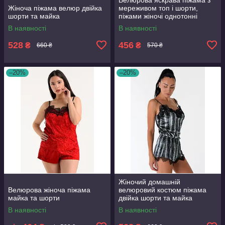
Жіноча піжама велюр двійка
мереживом топ і шорти,
шорти та майка
піжами жіночі однотонні
В наявності
В наявності
528
456
₴
₴
660 ₴
570 ₴
–20%
–20%
Жіночий домашній
Велюрова жіноча піжама
велюровий костюм піжама
майка та шорти
двійка шорти та майка
В наявності
В наявності