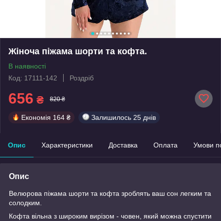
Жіноча піжама шорти та кофта.
В наявності
Код: 17111-142
Роздріб
656
₴
820 ₴
Економія
164 ₴
Залишилось
25 днів
Опис
Характеристики
Доставка
Оплата
Умови п
Опис
Велюрова піжама шорти та кофта зроблять ваш сон легким та
солодким.
Кофта вільна з широким вирізом - човен, який можна спустити