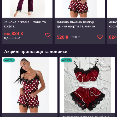
Жіноча піжама штани та
Жіноча піжама велюр
Жіно
кофта.
двійка шорти та майка
кофт
824
від
₴
528
824
₴
660 ₴
від 1 030 ₴
Акційні пропозиції та новинки
–20%
–20%
Велюрова яскрава піжама з