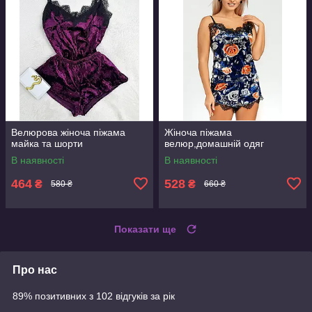
Велюрова жіноча піжама
Жіноча піжама
майка та шорти
велюр,домашній одяг
В наявності
В наявності
464
528
₴
₴
580 ₴
660 ₴
Показати ще
Про нас
89% позитивних з 102 відгуків за рік