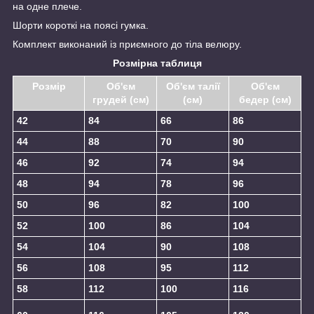
на одне плече.
Шорти короткі на поясі гумка.
Комплект виконаний із приємного до тіла велюру.
Розмірна таблиця
Розмір
Об'єм
Об'єм талії
Об'єм
грудей (см)
(см)
бедер (см)
42
84
66
86
44
88
70
90
46
92
74
94
48
94
78
96
50
96
82
100
52
100
86
104
54
104
90
108
56
108
95
112
58
112
100
116