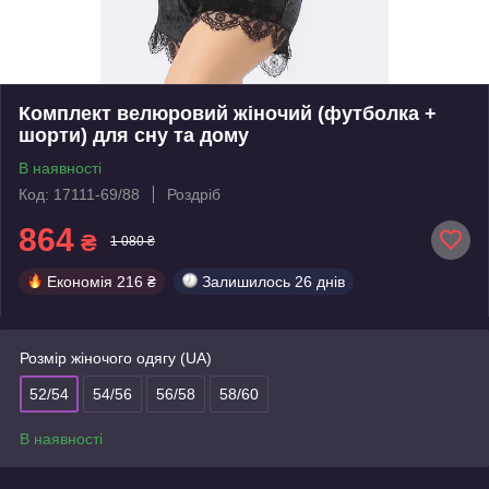
Комплект велюровий жіночий (футболка +
шорти) для сну та дому
В наявності
Код: 17111-69/88
Роздріб
864
₴
1 080 ₴
Економія
216 ₴
Залишилось
26 днів
Розмір жіночого одягу (UA)
52/54
54/56
56/58
58/60
В наявності