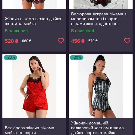
Велюрова яскрава піжама з
Жіноча піжама велюр двійка
мереживом топ і шорти,
шорти та майка
піжами жіночі однотонні
В наявності
В наявності
528
456
₴
₴
660 ₴
570 ₴
–20%
–20%
Жіночий домашній
Велюрова жіноча піжама
велюровий костюм піжама
майка та шорти
двійка шорти та майка