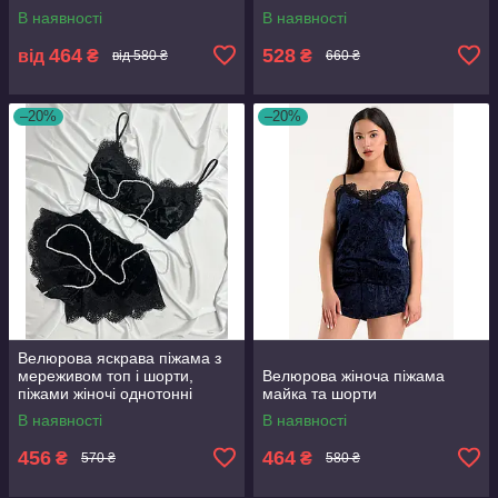
В наявності
В наявності
464
528
від
₴
₴
від 580 ₴
660 ₴
–20%
–20%
Велюрова яскрава піжама з
мереживом топ і шорти,
Велюрова жіноча піжама
піжами жіночі однотонні
майка та шорти
В наявності
В наявності
456
464
₴
₴
570 ₴
580 ₴