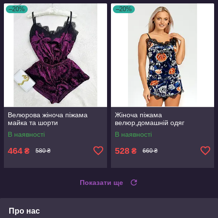
–20%
–20%
Велюрова жіноча піжама
Жіноча піжама
майка та шорти
велюр,домашній одяг
В наявності
В наявності
464
528
₴
₴
580 ₴
660 ₴
Показати ще
Про нас