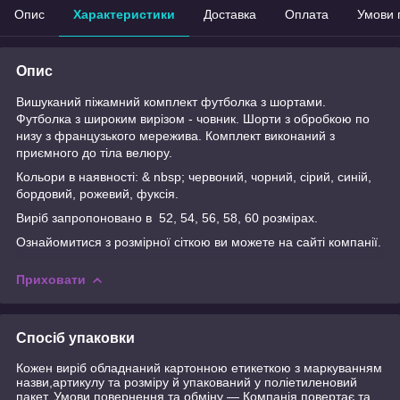
Опис
Характеристики
Доставка
Оплата
Умови 
Опис
Вишуканий піжамний комплект футболка з шортами.
Футболка з широким вирізом - човник. Шорти з обробкою по
низу з французького мережива. Комплект виконаний з
приємного до тіла велюру.
Кольори в наявності: & nbsp; червоний, чорний, сірий, синій,
бордовий, рожевий, фуксія.
Виріб запропоновано в 52, 54, 56, 58, 60 розмірах.
Ознайомитися з розмірної сіткою ви можете на сайті компанії.
Приховати
Спосіб упаковки
Кожен виріб обладнаний картонною етикеткою з маркуванням
назви,артикулу та розміру й упакований у поліетиленовий
пакет. Умови повернення та обміну — Компанія повертає та