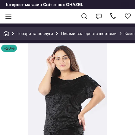
Інтернет магазин Світ жінок GHAZEL
Товари та послуги
Піжами велюрові з шортами
Комп
–20%