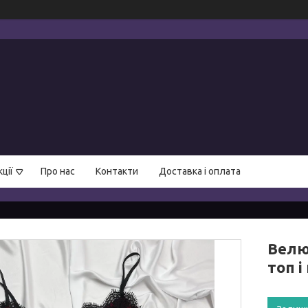
ції
Про нас
Контакти
Доставка і оплата
Велю
топ і