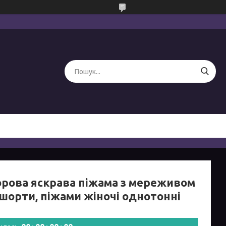
рова яскрава піжама з мереживом
 шорти, піжами жіночі однотонні