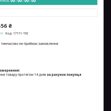
0
0
0
0
0
0
0
0
илось
456 ₴
ті
Код:
17111-192
 тимчасово не приймає замовлення
ня товару протягом 14 днів
за рахунок покупця