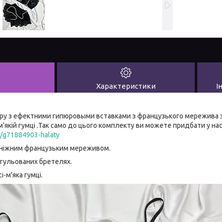
Характеристики
І
юру з ефектними гипюровыми вставками з французького мережива з
'якій гумці .Так само до цього комплекту ви можете придбати у на
ua/g71884903-halaty
ніжним французьким мереживом.
егульованих бретелях.
і-м'яка гумці.