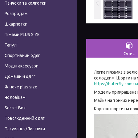
Панчохи та колготки
Розпродаж
Шкарпетки
Піжами PLUS SIZE
Тапулі
Опис
Спортивний одяг
Модні аксесуари
Легка піжамка з вел
Домашній одяг
солодким. Шорти на м
https://buterfly.com.
Жіноче plus size
Модель прикрашена 
Чоловікам
Майка на тонких нер
Secret Box
Короткі шорти на пояс
Повсякденний одяг
Пакування/Листівки