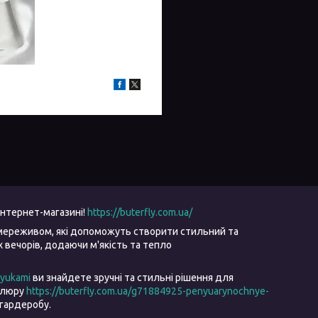
інтернет-магазині!
https://buterfly.com.ua/
мереживом, які допоможуть створити стильний та
вечорів, додаючи м'якість та тепло
ryukami
ви знайдете зручні та стильні рішення для
велюру
https://buterfly.com.ua/g71884925-penyuarynochnye-
гардеробу.