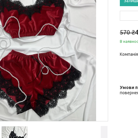
Залиш
570 ₴
В наявнос
Компанія
повернен