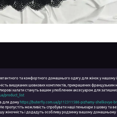
елегантного та комфортного домашнього одягу для жінок у нашому 
ність вишуканих шовкових комплектів, прикрашених французьким 
елюрові халати стануть вашим улюбленим аксесуаром для затишних 
.ua/product_list
ів для дому
https://buterfly.com.ua/g112311586-pizhamy-shelkovye-b
Не пропустіть можливість спробувати наші пеньюари з шовку та 
ашу жіночність і додадуть особливу родзинку вашому домашньому 