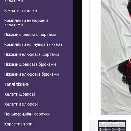
халатами
Кімнатні тапочки
Комплекти велюрові з
халатами
Піжами шовкові з шортами
Комплекти ночнушка та халат
Піжами велюрові з шортами
Піжами шовкові з брюками
Піжами велюрові з брюками
Теплі піжами
Халати шовкові
Халати велюрові
Пеньюари,нічні сорочки
Корсети і топи