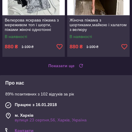
Велюрова яскрава піжама з
Жіноча піжама з
мереживом топ і шорти,
шортиками,майкою і халатом
піжами жіночі однотонні
з велюру
В наявності
В наявності
880
880
₴
₴
1 100 ₴
1 100 ₴
Показати ще
Про нас
89% позитивних з 102 відгуків за рік
Працює з 16.01.2018
м. Харків
вулиця 23 серпня,56, Харків, Україна
Контакти