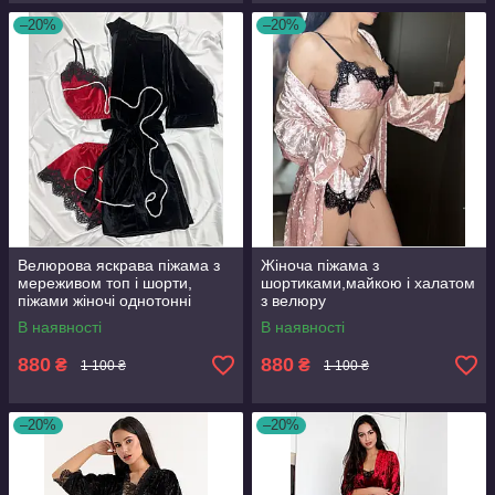
–20%
–20%
Велюрова яскрава піжама з
Жіноча піжама з
мереживом топ і шорти,
шортиками,майкою і халатом
піжами жіночі однотонні
з велюру
В наявності
В наявності
880
880
₴
₴
1 100 ₴
1 100 ₴
–20%
–20%