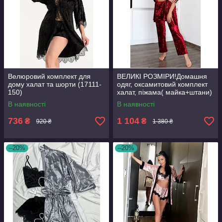
Велюровий комплект для
ВЕЛИКІ РОЗМІРИ!Домашня
дому халат та шорти (17111-
одяг, оксамитовий комплект
150)
халат, піжама( майка+штани)
В наявності
В наявності
736
1 104
₴
₴
920 ₴
1 380 ₴
–20%
–20%