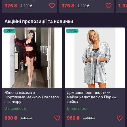
976
976
1 0
₴
₴
1 220 ₴
1 220 ₴
Акційні пропозиції та новинки
–20%
–20%
Жіноча піжама з
Домашня одяг шортики
шортиками,майкою і халатом
майка халат велюр Париж
з велюру
трійка
В наявності
В наявності
880
960
₴
₴
1 100 ₴
1 200 ₴