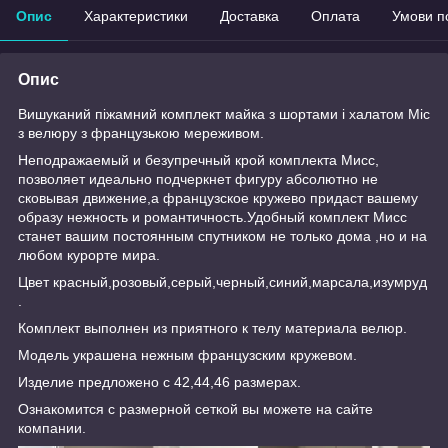
Опис
Характеристики
Доставка
Оплата
Умови п
Опис
Вишуканий піжамний комплект майка з шортами і халатом Міс
з велюру з французькою мереживом.
Неподражаемый и безупречный крой комплекта Мисс,
позволяет идеально подчеркнет фигуру абсолютно не
сковывая движение,а французское кружево придаст вашему
образу нежность и романтичность.Удобный комплект Мисс
станет вашим постоянным спутником не только дома ,но и на
любом курорте мира.
Цвет красный,розовый,серый,черный,синий,марсала,изумруд
.
Комплект выполнен из приятного к телу материала велюр.
Модель украшена нежным французским кружевом.
Изделие предложено с 42,44,46 размерах.
Ознакомится с размерной сеткой вы можете на сайте
компании.