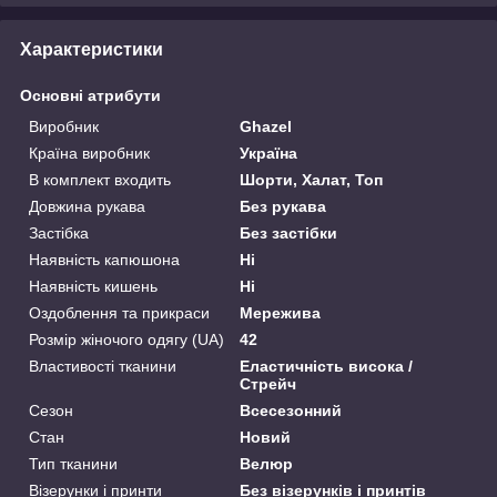
Характеристики
Основні атрибути
Виробник
Ghazel
Країна виробник
Україна
В комплект входить
Шорти, Халат, Топ
Довжина рукава
Без рукава
Застібка
Без застібки
Наявність капюшона
Ні
Наявність кишень
Ні
Оздоблення та прикраси
Мережива
Розмір жіночого одягу (UA)
42
Властивості тканини
Еластичність висока /
Стрейч
Сезон
Всесезонний
Стан
Новий
Тип тканини
Велюр
Візерунки і принти
Без візерунків і принтів