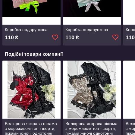
Коробка подарункова
Коробка подарункова
Коро
110
110
110
₴
₴
Подібні товари компанії
Велюрова яскрава піжама
Велюрова яскрава піжама
Велю
з мереживом топ і шорти,
з мереживом топ і шорти,
з ме
піжами жіночі однотонні
піжами жіночі однотонні
піжа