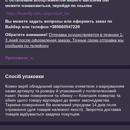
С остальным ассортиментом нашего магазина Вы
можете ознакомиться, перейдя по ссылке
https://buterfly.com.ua/product_list
Вы можете задать вопросы или оформить заказ по
Вайбер или телефон +380660547228
Обратите внимание!
Отправка осуществляется в течении 1-
3 дней после оформления заказа. Точные сроки отправки мы
сообщим по телефону
Приховати
Спосіб упаковки
Кожен виріб обладнаний картонною етикеткою з маркуванням
назви,артикулу та розміру й упакований у поліетиленовий
пакет. Умови повернення та обміну — Компанія повертає та
обмін цього товару відповідно до вимог законодавства.
Терміни повернення Вік можливий упродовж 14 днів після
отримання (для товарів належної якості). Зворотна доставка
товарів відбувається завдяки покупцям.