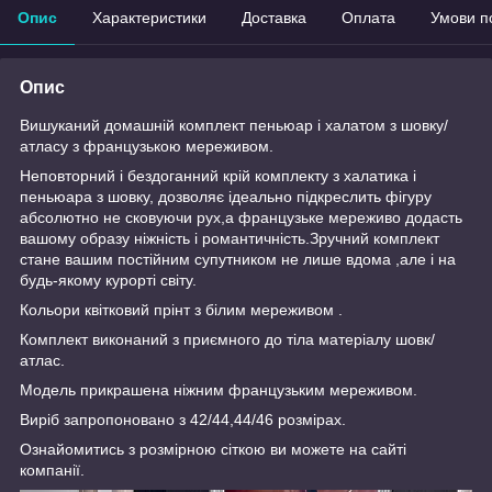
Опис
Характеристики
Доставка
Оплата
Умови п
Опис
Вишуканий домашній комплект пеньюар і халатом з шовку/
атласу з французькою мереживом.
Неповторний і бездоганний крій комплекту з халатика і
пеньюара з шовку, дозволяє ідеально підкреслить фігуру
абсолютно не сковуючи рух,а французьке мереживо додасть
вашому образу ніжність і романтичність.Зручний комплект
стане вашим постійним супутником не лише вдома ,але і на
будь-якому курорті світу.
Кольори квітковий прінт з білим мереживом .
Комплект виконаний з приємного до тіла матеріалу шовк/
атлас.
Модель прикрашена ніжним французьким мереживом.
Виріб запропоновано з 42/44,44/46 розмірах.
Ознайомитись з розмірною сіткою ви можете на сайті
компанії.