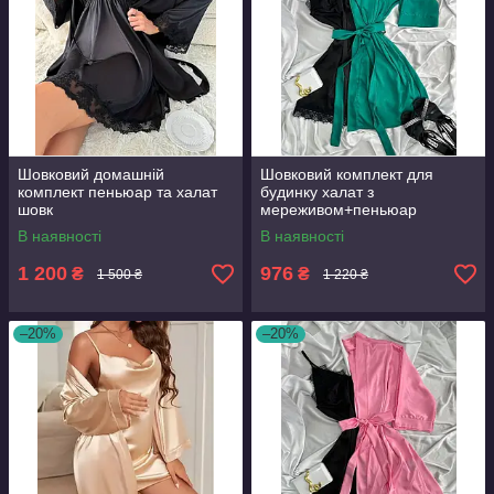
Шовковий домашній
Шовковий комплект для
комплект пеньюар та халат
будинку халат з
шовк
мереживом+пеньюар
атлас,шовк
В наявності
В наявності
1 200
976
₴
₴
1 500 ₴
1 220 ₴
–20%
–20%