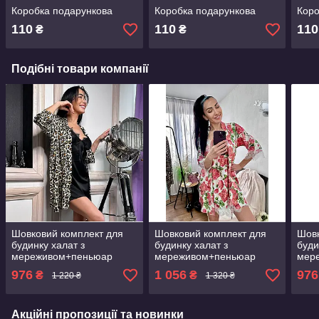
Коробка подарункова
Коробка подарункова
Коро
110
110
110
₴
₴
Подібні товари компанії
Шовковий комплект для
Шовковий комплект для
Шовк
будинку халат з
будинку халат з
буди
мереживом+пеньюар
мереживом+пеньюар
мер
атлас,шовк
атлас,шовк
атла
976
1 056
976
₴
₴
1 220 ₴
1 320 ₴
Акційні пропозиції та новинки