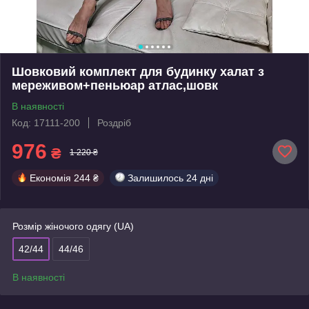
Шовковий комплект для будинку халат з
мереживом+пеньюар атлас,шовк
В наявності
Код: 17111-200
Роздріб
976
₴
1 220 ₴
Економія
244 ₴
Залишилось
24 дні
Розмір жіночого одягу (UA)
42/44
44/46
В наявності