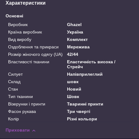
Характеристики
Основні
Виробник
Ghazel
Країна виробник
Україна
Вид виробу
Комплект
Оздоблення та прикраси
Мережива
Розмір жіночого одягу (UA)
42/44
Властивості тканини
Еластичність висока /
Стрейч
Силует
Напівприлеглий
Склад
шовк
Стан
Новий
Тип тканини
Шовк
Візерунки і принти
Тваринні принти
Фасон рукава
Три чверті
Колір
Різні кольори
Приховати