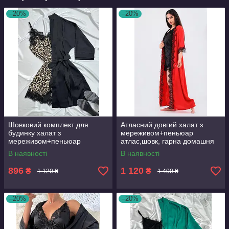
–20%
–20%
Шовковий комплект для
Атласний довгий халат з
будинку халат з
мереживом+пеньюар
мереживом+пеньюар
атлас,шовк, гарна домашня
атлас,шовк
одяг
В наявності
В наявності
896
1 120
₴
₴
1 120 ₴
1 400 ₴
–20%
–20%