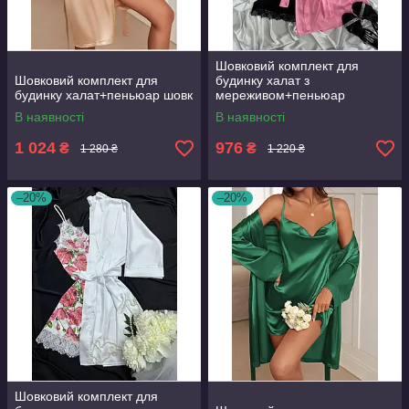
Шовковий комплект для
Шовковий комплект для
будинку халат з
будинку халат+пеньюар шовк
мереживом+пеньюар
атлас,шовк
В наявності
В наявності
1 024
976
₴
₴
1 280 ₴
1 220 ₴
–20%
–20%
Шовковий комплект для