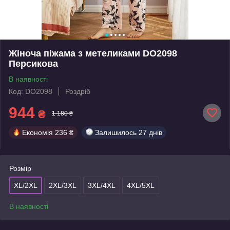
Жіноча піжама з метеликами DO2098
Персикова
В наявності
Код: DO2098
Роздріб
944
₴
1 180 ₴
Економія
236 ₴
Залишилось
27 днів
Розмір
XL/2XL
2XL/3XL
3XL/4XL
4XL/5XL
В наявності