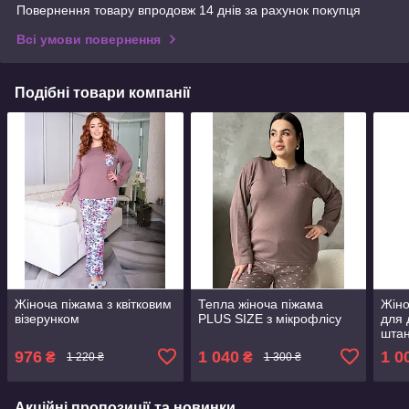
Повернення товару впродовж 14 днів за рахунок покупця
Всі умови повернення
Подібні товари компанії
Жіноча піжама з квітковим
Тепла жіноча піжама
Жіно
візерунком
PLUS SIZE з мікрофлісу
для 
шта
976
1 040
1 0
₴
₴
1 220 ₴
1 300 ₴
Акційні пропозиції та новинки