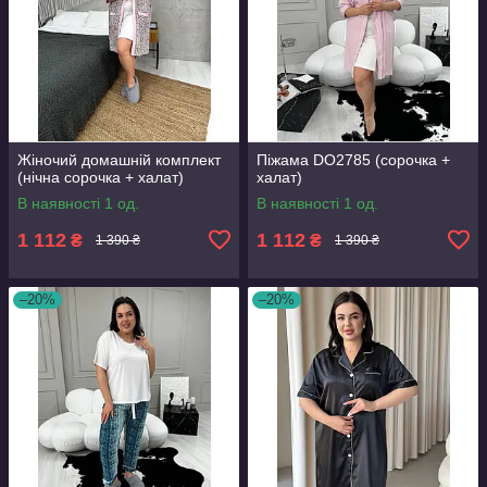
Жіночий домашній комплект
Піжама DO2785 (сорочка +
(нічна сорочка + халат)
халат)
В наявності 1 од.
В наявності 1 од.
1 112
1 112
₴
₴
1 390 ₴
1 390 ₴
–20%
–20%