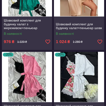
Шовковий комплект для
будинку халат з
Шовковий комплект для
мереживом+пеньюар
будинку халат+пеньюар шовк
атлас,шовк
В наявності
В наявності
976
1 024
₴
₴
1 220 ₴
1 280 ₴
–20%
–20%