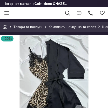
Інтернет магазин Світ жінок GHAZEL
Товари та послуги
Комплекти ночнушка та халат
Шов
–20%