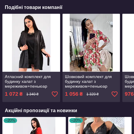
Подібні товари компанії
Атласний комплект для
Шовковий комплект для
Шовк
будинку халат з
будинку халат з
буди
мереживом+пеньюар
мереживом+пеньюар
мер
атлас,шовк
атлас,шовк
атла
1 072
1 056
976
₴
₴
1 340 ₴
1 320 ₴
Акційні пропозиції та новинки
–20%
–20%