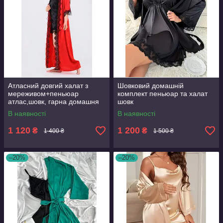
Атласний довгий халат з
Шовковий домашній
мереживом+пеньюар
комплект пеньюар та халат
атлас,шовк, гарна домашня
шовк
одяг
В наявності
В наявності
1 120
1 200
₴
₴
1 400 ₴
1 500 ₴
–20%
–20%