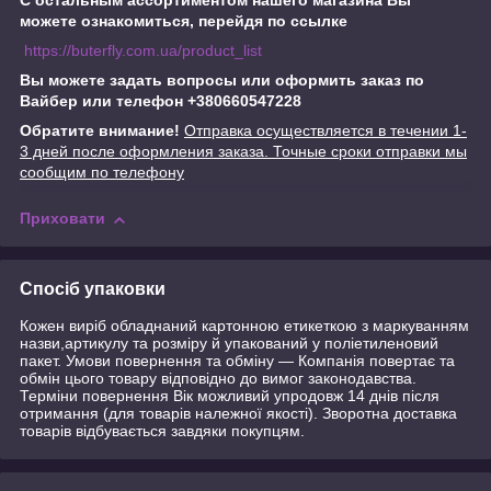
С остальным ассортиментом нашего магазина Вы
можете ознакомиться, перейдя по ссылке
https://buterfly.com.ua/product_list
Вы можете задать вопросы или оформить заказ по
Вайбер или телефон +380660547228
Обратите внимание!
Отправка осуществляется в течении 1-
3 дней после оформления заказа. Точные сроки отправки мы
сообщим по телефону
Приховати
Спосіб упаковки
Кожен виріб обладнаний картонною етикеткою з маркуванням
назви,артикулу та розміру й упакований у поліетиленовий
пакет. Умови повернення та обміну — Компанія повертає та
обмін цього товару відповідно до вимог законодавства.
Терміни повернення Вік можливий упродовж 14 днів після
отримання (для товарів належної якості). Зворотна доставка
товарів відбувається завдяки покупцям.