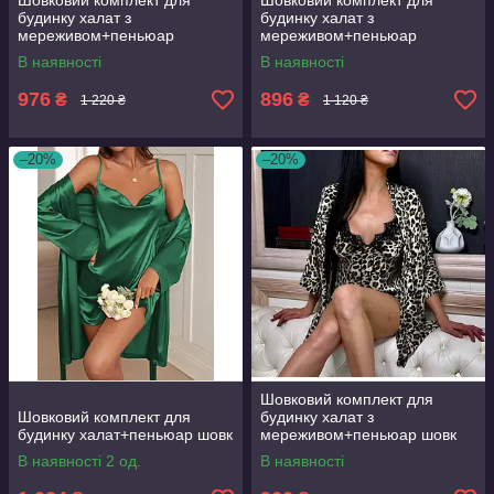
Шовковий комплект для
Шовковий комплект для
будинку халат з
будинку халат з
мереживом+пеньюар
мереживом+пеньюар
атлас,шовк
атлас,шовк
В наявності
В наявності
976
896
₴
₴
1 220 ₴
1 120 ₴
–20%
–20%
Шовковий комплект для
Шовковий комплект для
будинку халат з
будинку халат+пеньюар шовк
мереживом+пеньюар шовк
В наявності 2 од.
В наявності