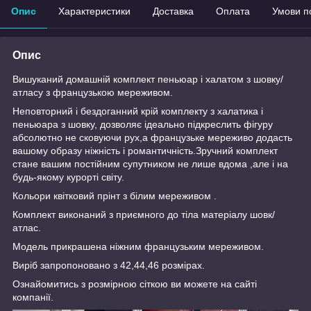
Опис
Характеристики
Доставка
Оплата
Умови п
Опис
Вишуканий домашній комплект пеньюар і халатом з шовку/
атласу з французькою мереживом.
Неповторний і бездоганний крій комплекту з халатика і
пеньюара з шовку, дозволяє ідеально підкреслить фігуру
абсолютно не сковуючи рух,а французьке мереживо додасть
вашому образу ніжність і романтичність.Зручний комплект
стане вашим постійним супутником не лише вдома ,але і на
будь-якому курорті світу.
Кольори квітковий прінт з білим мереживом .
Комплект виконаний з приємного до тіла матеріалу шовк/
атлас.
Модель прикрашена ніжним французьким мереживом.
Виріб запропоновано з 42,44,46 розмірах.
Ознайомитись з розмірною сіткою ви можете на сайті
компанії.