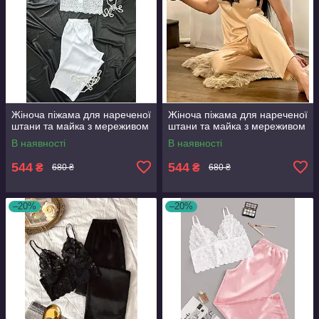
Жіноча піжама для нареченої
Жіноча піжама для нареченої
штани та майка з мереживом
штани та майка з мереживом
В наявності
В наявності
544
544
₴
₴
680 ₴
680 ₴
–20%
–20%