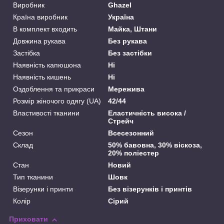
Виробник
Ghazel
Країна виробник
Україна
В комплект входить
Майка, Штани
Довжина рукава
Без рукава
Застібка
Без застібки
Наявність капюшона
Ні
Наявність кишень
Ні
Оздоблення та прикраси
Мережива
Розмір жіночого одягу (UA)
42/44
Властивості тканини
Еластичність висока /
Стрейч
Сезон
Всесезонний
Склад
50% бавовна, 30% віскоза,
20% поліестер
Стан
Новий
Тип тканини
Шовк
Візерунки і принти
Без візерунків і принтів
Колір
Сірий
Приховати