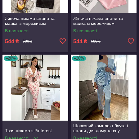
Жіноча піжама штани та
Жіноча піжама штани та
майка із мереживом
майка із мереживом
В наявності
В наявності
544
544
₴
₴
680 ₴
680 ₴
–20%
–20%
Шовковий комплект блуза і
Твоя піжама з Pinterest
штани для дому та сну
В наявності 1 од.
В наявності