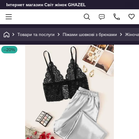
Інтернет магазин Світ жінок GHAZEL
Товари та послуги
Піжами шовкові з брюками
Жіноча
–20%