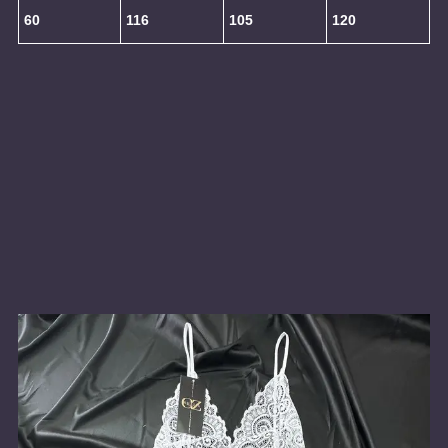
60
116
105
120