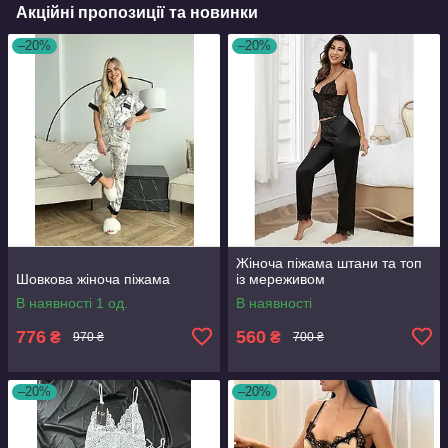
Акційні пропозиції та новинки
–20%
–20%
Жіноча піжама штани та топ
Шовкова жіноча піжама
із мереживом
В наявності 1 од.
В наявності
776
560
₴
₴
970 ₴
700 ₴
–20%
–20%