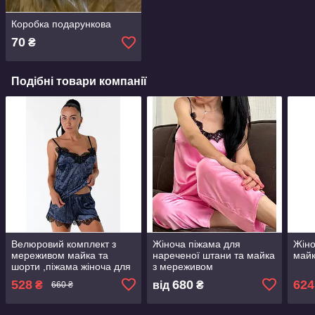
Коробка подарункова
70
₴
Подібні товари компанії
Велюровий комплект з
Жіноча піжама для
Жіно
мереживом майка та
нареченої штани та майка
майк
шорти ,піжама жіноча для
з мереживом
дому та сну
528
680
624
₴
від
₴
660 ₴