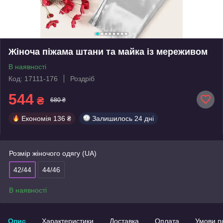
Жіноча піжама штани та майка із мереживом
В наявності
Код: 17111-176
Роздріб
544
₴
680 ₴
Економія
136 ₴
Залишилось
24 дні
Розмір жіночого одягу (UA)
42/44
44/46
В наявності
Опис
Характеристики
Доставка
Оплата
Умови п