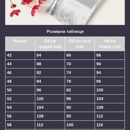
Розмірна таблиця
Розмір
Об'єм
Об'єм талії
Об'єм
грудей (см)
(см)
бедер (см)
42
84
66
86
44
88
70
90
46
92
74
94
48
94
78
96
50
96
82
100
52
100
86
104
54
104
90
108
56
108
95
112
58
112
100
116