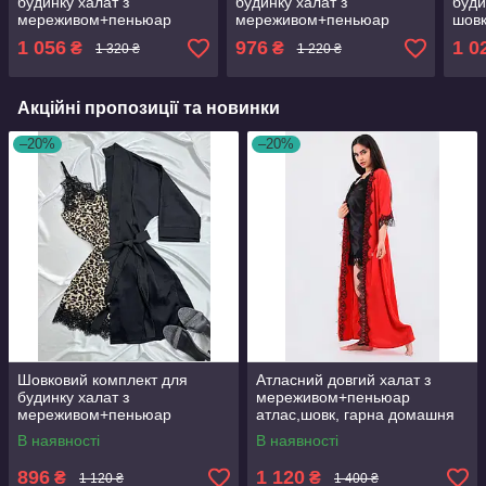
будинку халат з
будинку халат з
буди
мереживом+пеньюар
мереживом+пеньюар
шов
атлас,шовк
атлас,шовк
1 056
976
1 0
₴
₴
1 320 ₴
1 220 ₴
Акційні пропозиції та новинки
–20%
–20%
Шовковий комплект для
Атласний довгий халат з
будинку халат з
мереживом+пеньюар
мереживом+пеньюар
атлас,шовк, гарна домашня
атлас,шовк
одяг
В наявності
В наявності
896
1 120
₴
₴
1 120 ₴
1 400 ₴