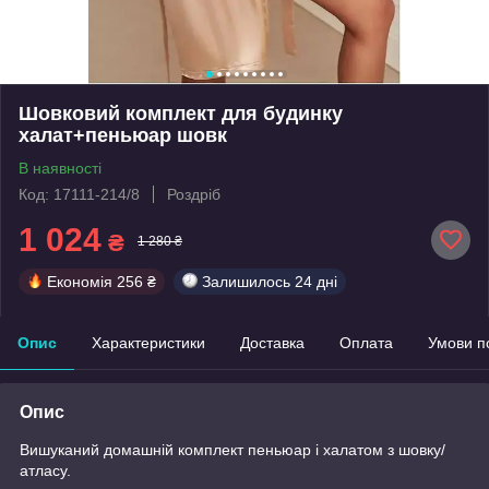
Шовковий комплект для будинку
халат+пеньюар шовк
В наявності
Код: 17111-214/8
Роздріб
1 024
₴
1 280 ₴
Економія
256 ₴
Залишилось
24 дні
Опис
Характеристики
Доставка
Оплата
Умови п
Опис
Вишуканий домашній комплект пеньюар і халатом з шовку/
атласу.