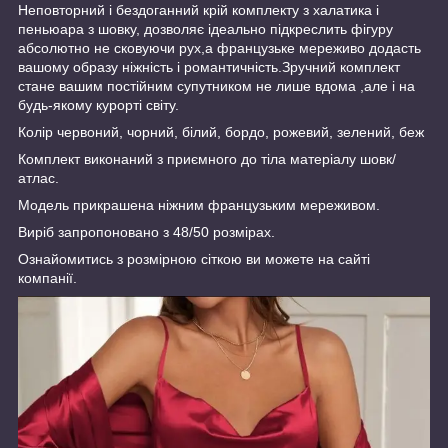
Неповторний і бездоганний крій комплекту з халатика і
пеньюара з шовку, дозволяє ідеально підкреслить фігуру
абсолютно не сковуючи рух,а французьке мереживо додасть
вашому образу ніжність і романтичність.Зручний комплект
стане вашим постійним супутником не лише вдома ,але і на
будь-якому курорті світу.
Колір червоний, чорний, білий, бордо, рожевий, зелений, беж
Комплект виконаний з приємного до тіла матеріалу шовк/
атлас.
Модель прикрашена ніжним французьким мереживом.
Виріб запропоновано з 48/50 розмірах.
Ознайомитись з розмірною сіткою ви можете на сайті
компанії.