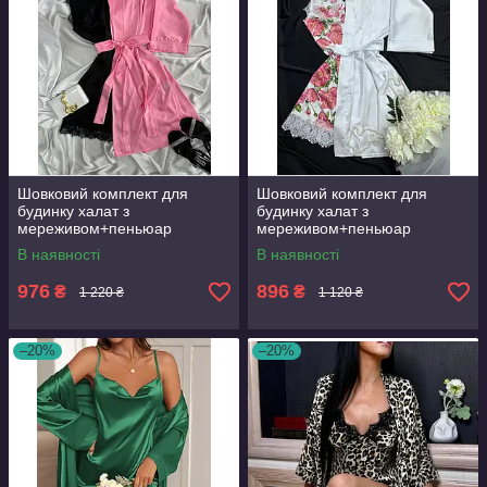
Шовковий комплект для
Шовковий комплект для
будинку халат з
будинку халат з
мереживом+пеньюар
мереживом+пеньюар
атлас,шовк
атлас,шовк
В наявності
В наявності
976
896
₴
₴
1 220 ₴
1 120 ₴
–20%
–20%