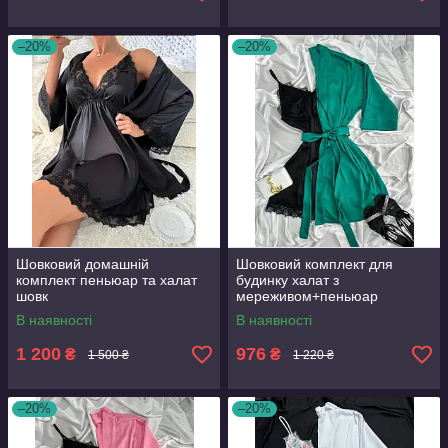
–20%
–20%
Шовковий домашній
Шовковий комплект для
комплект пеньюар та халат
будинку халат з
шовк
мереживом+пеньюар
атлас,шовк
В наявності
В наявності
1 200
976
₴
₴
1 500 ₴
1 220 ₴
–20%
–20%