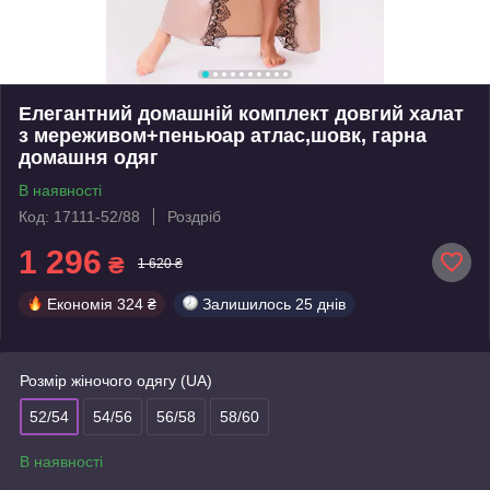
Елегантний домашній комплект довгий халат
з мереживом+пеньюар атлас,шовк, гарна
домашня одяг
В наявності
Код: 17111-52/88
Роздріб
1 296
₴
1 620 ₴
Економія
324 ₴
Залишилось
25 днів
Розмір жіночого одягу (UA)
52/54
54/56
56/58
58/60
В наявності