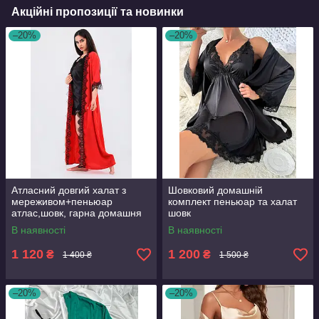
Акційні пропозиції та новинки
–20%
–20%
Атласний довгий халат з
Шовковий домашній
мереживом+пеньюар
комплект пеньюар та халат
атлас,шовк, гарна домашня
шовк
одяг
В наявності
В наявності
1 120
1 200
₴
₴
1 400 ₴
1 500 ₴
–20%
–20%