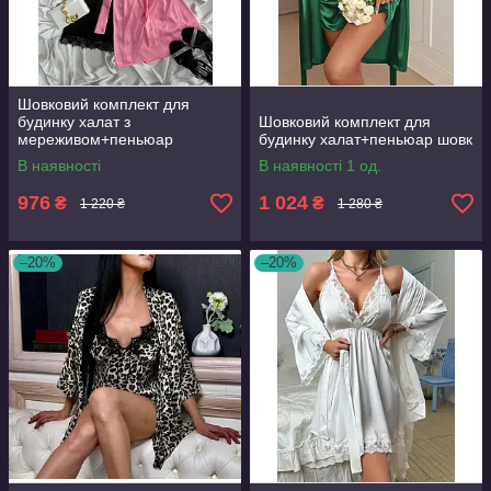
Шовковий комплект для
будинку халат з
Шовковий комплект для
мереживом+пеньюар
будинку халат+пеньюар шовк
атлас,шовк
В наявності
В наявності 1 од.
976
1 024
₴
₴
1 220 ₴
1 280 ₴
–20%
–20%