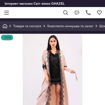
Інтернет магазин Світ жінок GHAZEL
Товари та послуги
Комплекти ночнушка та халат
Шов
–20%