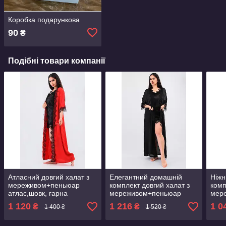
Коробка подарункова
90
₴
Подібні товари компанії
Атласний довгий халат з
Елегантний домашній
Ніжн
мереживом+пеньюар
комплект довгий халат з
комп
атлас,шовк, гарна
мереживом+пеньюар
мер
домашня одяг
атлас,шовк, гарна
атла
1 120
1 216
1 0
₴
₴
1 400 ₴
1 520 ₴
домашня одяг
дом