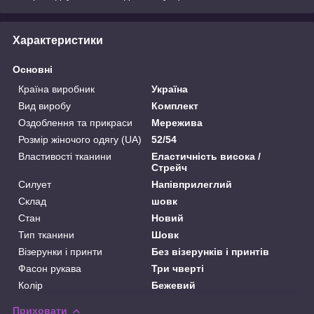
Характеристики
Основні
Країна виробник
Україна
Вид виробу
Комплект
Оздоблення та прикраси
Мережива
Розмір жіночого одягу (UA)
52/54
Властивості тканини
Еластичність висока /
Стрейч
Силует
Напівприлеглий
Склад
шовк
Стан
Новий
Тип тканини
Шовк
Візерунки і принти
Без візерунків і принтів
Фасон рукава
Три чверті
Колір
Бежевий
Приховати