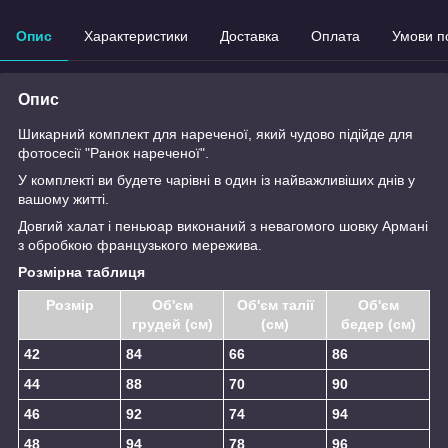
Опис
Характеристики
Доставка
Оплата
Умови п
Опис
Шикарний комплект для нареченої, який чудово підійде для
фотосесії "Ранок нареченої".
У комплекті ви будете чарівні в один із найважливіших днів у
вашому житті.
Довгий халат і пеньюар виконаний з невагомого шовку Армані
з обробкою французького мережива.
Розмірна таблиця
Розмір
Об'єм
Об'єм талії
Об'єм
грудей (см)
(см)
бедер (см)
42
84
66
86
44
88
70
90
46
92
74
94
48
94
78
96