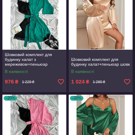
Шовковий комплект для
будинку халат з
Шовковий комплект для
мереживом+пеньюар
будинку халат+пеньюар шовк
атлас,шовк
В наявності
В наявності
976
1 024
₴
₴
1 220 ₴
1 280 ₴
–20%
–20%