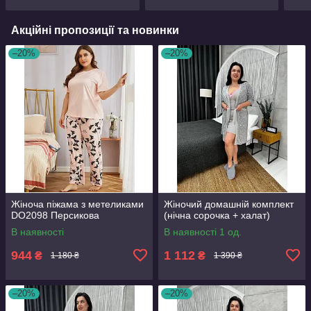
Акційні пропозиції та новинки
–20%
–20%
Жіноча піжама з метеликами
Жіночий домашній комплект
DO2098 Персикова
(нічна сорочка + халат)
В наявності
В наявності 1 од.
944
1 112
₴
₴
1 180 ₴
1 390 ₴
–20%
–20%