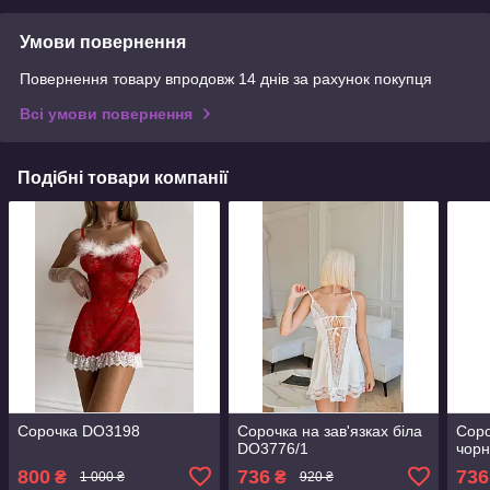
Умови повернення
Повернення товару впродовж 14 днів за рахунок покупця
Всі умови повернення
Подібні товари компанії
Сорочка DO3198
Сорочка на зав'язках біла
Соро
DO3776/1
чор
800
736
736
₴
₴
1 000 ₴
920 ₴