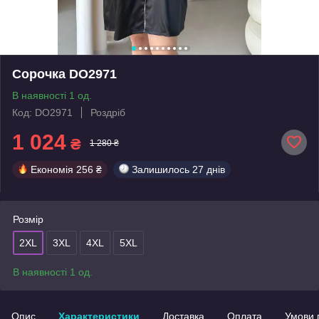
Сорочка DO2971
В наявності 1 од.
Код: DO2971
Роздріб
1 024
₴
1 280 ₴
Економія
256 ₴
Залишилось
27 днів
Розмір
2XL
3XL
4XL
5XL
В наявності 1 од.
Опис
Характеристики
Доставка
Оплата
Умови 