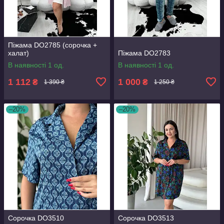
Піжама DO2785 (сорочка +
халат)
Піжама DO2783
В наявності 1 од.
В наявності 1 од.
1 112
1 000
₴
₴
1 390 ₴
1 250 ₴
–20%
–20%
Сорочка DO3510
Сорочка DO3513