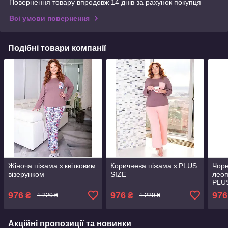
Повернення товару впродовж 14 днів за рахунок покупця
Всі умови повернення
Подібні товари компанії
Жіноча піжама з квітковим
Коричнева піжама з PLUS
Чорн
візерунком
SIZE
лео
PLU
976
976
976
₴
₴
1 220 ₴
1 220 ₴
Акційні пропозиції та новинки