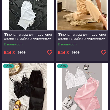
Жіноча піжама для нареченої
Жіноча піжама для нареченої
штани та майка з мереживом
штани та майка з мереживом
В наявності
В наявності
544
544
₴
₴
680 ₴
680 ₴
–20%
–20%