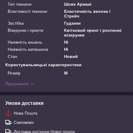
Тип тканини
Шовк Армані
Властивості тканини
Еластичність висока /
Стрейч
Застібка
Гудзики
Візерунки і принти
Квітковий принт і рослинні
візерунки
Наявність кишень
Ні
Наявність капюшона
Ні
Стан
Новий
Користувальницькі характеристики
Розмір
M
Приховати
Умови доставки
Нова Пошта
Самовивіз
Доставка кур'єром Нової пошти