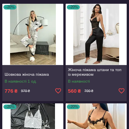
–20%
–20%
Жіноча піжама штани та топ
Шовкова жіноча піжама
із мереживом
В наявності 1 од.
В наявності
776
560
₴
₴
970 ₴
700 ₴
–20%
–20%