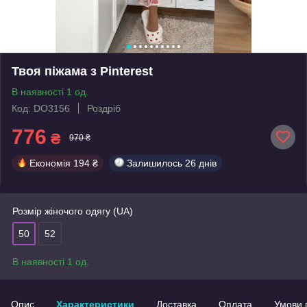
Твоя піжама з Pinterest
В наявності 1 од.
Код: DO3156
Роздріб
776
₴
970 ₴
Економія
194 ₴
Залишилось
26 днів
Розмір жіночого одягу (UA)
50
52
В наявності 1 од.
Опис
Характеристики
Доставка
Оплата
Умови 