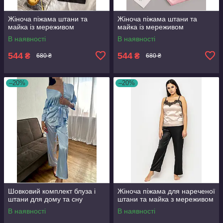
Жіноча піжама штани та
Жіноча піжама штани та
майка із мереживом
майка із мереживом
В наявності
В наявності
544
544
₴
₴
680 ₴
680 ₴
–20%
–20%
Шовковий комплект блуза і
Жіноча піжама для нареченої
штани для дому та сну
штани та майка з мереживом
В наявності
В наявності