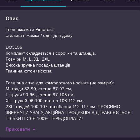
Опис
Твоя піжама з Pinterest
стильна піжамка / одяг для дому
DO3156
Комплект складається з сорочки та штанців.
Розміри M, L, XL, 2XL
Висока зручна посадка штанців
Тканина котон+віскоза
Розмірна сітка для комфортного носіння (не заміри):
M: груди 82-90, стегна 87-97 см,
L: груди 90-96 , стегна 97-105 см,
XL: грудей 96-100, стегна 106-112 см,
2XL: грудей 100-107, стьобання 112-117 см. ПРОСИМО
ЗВЕРНУТИ УВАГУ, АКЦІЙНА ПРОДУКЦІЯ ВІДПРАВЛЯЄТЬСЯ
ТІЛЬКИ ПІСЛЯ 100% ПЕРЕДОПЛАТИ!
Приховати