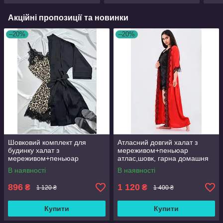
Акційні пропозиції та новинки
–20%
–20%
Шовковий комплект для
Атласний довгий халат з
будинку халат з
мереживом+пеньюар
мереживом+пеньюар
атлас,шовк, гарна домашня
атлас,шовк
одяг
В наявності
В наявності
896
1 120
₴
₴
1 120 ₴
1 400 ₴
Купити
Купити