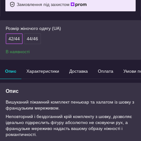
Замовлення під захистом
Розмір жіночого одягу (UA)
42/44
44/46
В наявності
Опис
Характеристики
Доставка
Оплата
Умови п
Опис
Вишуканий піжамний комплект пеньюар та халатом із шовку з
французьким мереживом.
Неповторний і бездоганний крій комплекту з шовку, дозволяє
ідеально підкреслить фігуру абсолютно не сковуючи рух, а
французьке мереживо надасть вашому образу ніжності і
романтичності.