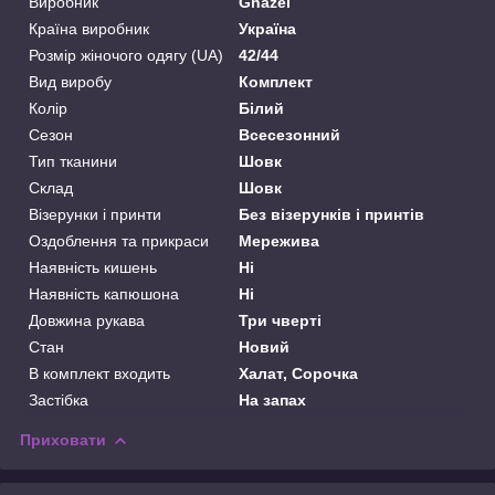
Виробник
Ghazel
Країна виробник
Україна
Розмір жіночого одягу (UA)
42/44
Вид виробу
Комплект
Колір
Білий
Сезон
Всесезонний
Тип тканини
Шовк
Склад
Шовк
Візерунки і принти
Без візерунків і принтів
Оздоблення та прикраси
Мережива
Наявність кишень
Ні
Наявність капюшона
Ні
Довжина рукава
Три чверті
Стан
Новий
В комплект входить
Халат, Сорочка
Застібка
На запах
Приховати