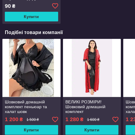
90
₴
Купити
Подібні товари компанії
Шовковий домашній
ВЕЛИКІ РОЗМІРИ!
Шов
комплект пеньюар та
Шовковий домашній
комп
халат шовк
комплект
хала
штани+футболка+халат
1 200
1 280
1 2
₴
₴
1 500 ₴
1 600 ₴
шовк Афіна трійка
червоний/чорний
Купити
Купити