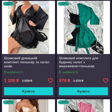
–20%
–20%
Шовковий домашній
Шовковий комплект для
комплект пеньюар та халат
будинку халат з
шовк
мереживом+пеньюар
атлас,шовк
В наявності
В наявності
1 200
976
₴
₴
1 500 ₴
1 220 ₴
Купити
Купити
–20%
–20%