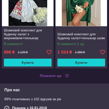
Шовковий комплект для
будинку халат з
Шовковий комплект для
мереживом+пеньюар
будинку халат+пеньюар шовк
атлас,шовк
В наявності
В наявності 1 од.
896
1 024
₴
₴
1 120 ₴
1 280 ₴
Купити
Купити
Показати ще
Про нас
89% позитивних з 102 відгуків за рік
Працює з 16.01.2018