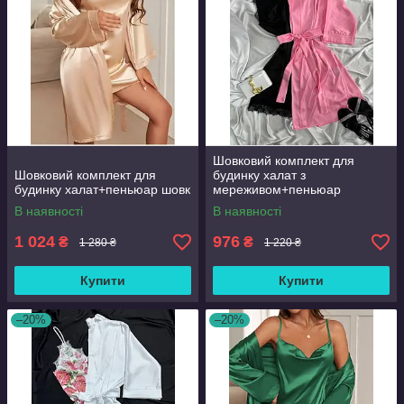
Шовковий комплект для
Шовковий комплект для
будинку халат з
будинку халат+пеньюар шовк
мереживом+пеньюар
атлас,шовк
В наявності
В наявності
1 024
976
₴
₴
1 280 ₴
1 220 ₴
Купити
Купити
–20%
–20%