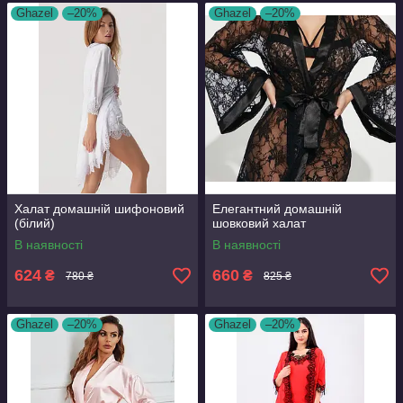
Ghazel
–20%
Ghazel
–20%
Халат домашній шифоновий
Елегантний домашній
(білий)
шовковий халат
В наявності
В наявності
624
660
₴
₴
780 ₴
825 ₴
Ghazel
–20%
Ghazel
–20%