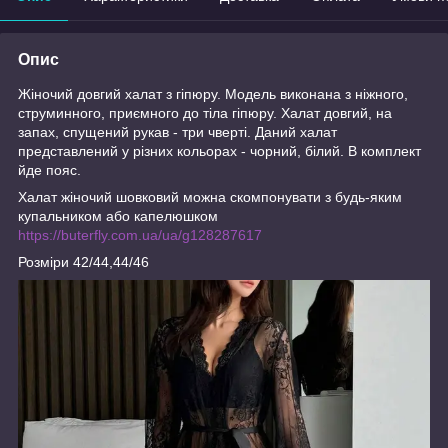
Опис
Жіночий довгий халат з гіпюру. Модель виконана з ніжного,
струминного, приємного до тіла гіпюру. Халат довгий, на
запах, спущений рукав - три чверті. Даний халат
представлений у різних кольорах - чорний, білий. В комплект
йде пояс.
Халат жіночий шовковий можна скомпонувати з будь-яким
купальником або капелюшком
https://buterfly.com.ua/ua/g128287617
Розміри 42/44,44/46