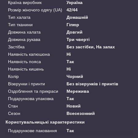
Країна виробник
Україна
Розмір жіночого одягу (UA)
42/44
Тип халата
Домашній
Тип тканини
Гіпюр
Довжина халата
Довгий
Довжина рукава
Три чверті
Застібка
Без застібки, На запах
Наявність капюшона
Ні
Наявність пояса
Так
Наявність кишень
Ні
Колір
Чорний
Візерунки і принти
Без візерунків і принтів
Оздоблення та прикраси
Мережива
Подарункова упаковка
Так
Стан
Новий
Сезон
Всесезонний
Користувальницькі характеристики
Подарункове паковання
Так