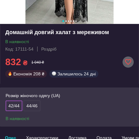
Домашній довгий халат з мереживом
В наявності
Код: 17111-54
Роздріб
832
₴
1 040 ₴
Економія
208 ₴
Залишилось
24 дні
Розмір жіночого одягу (UA)
42/44
44/46
В наявності
Опис
Характеристики
Доставка
Оплата
Умови п