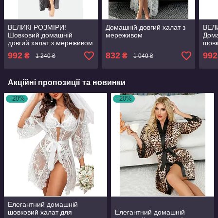
ВЕЛИКІ РОЗМІРИ!
Домашній довгий халат з
ВЕЛ
Шовковий домашній
мереживом
Дома
довгий халат з мереживом
шовк
для дому (сірий)
мер
992
832
992
₴
₴
1 240 ₴
1 040 ₴
(нат
Акційні пропозиції та новинки
–20%
–20%
Елегантний домашній
шовковий халат для
Елегантний домашній