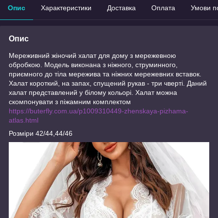
Опис
Характеристики
Доставка
Оплата
Умови п
Опис
Мереживний жіночий халат для дому з мережевною
обробкою. Модель виконана з ніжного, струминного,
приємного до тіла мережива та ніжних мережевних вставок.
Халат короткий, на запах, спущений рукав - три чверті. Даний
халат представлений у білому кольорі. Халат можна
скомпонувати з піжамним комплектом
https://buterfly.com.ua/p1009310449-zhenskaya-pizhama-
atlas.html
Розміри 42/44,44/46