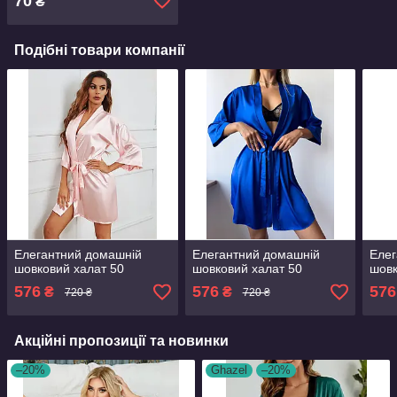
70
₴
Подібні товари компанії
Елегантний домашній
Елегантний домашній
Елег
шовковий халат 50
шовковий халат 50
шовк
576
576
576
₴
₴
720 ₴
720 ₴
Акційні пропозиції та новинки
–20%
Ghazel
–20%