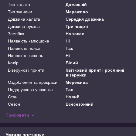
Тип халата
Домашній
Тип тканини
Мереживо
Довжина халата
Середня довжина
Довжина рукава
Три чверті
Застібка
На запах
Наявність капюшона
Ні
Наявність пояса
Так
Наявність кишень
Ні
Колір
Білий
Візерунки і принти
Квітковий принт і рослинні
візерунки
Оздоблення та прикраси
Мережива
Подарункова упаковка
Так
Стан
Новий
Сезон
Всесезонний
Приховати
Умови доставки