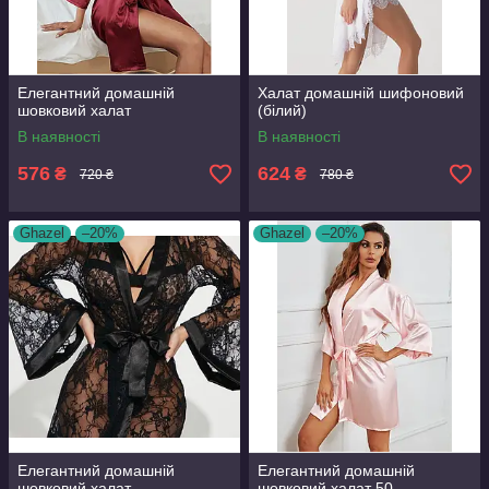
Елегантний домашній
Халат домашній шифоновий
шовковий халат
(білий)
В наявності
В наявності
576
624
₴
₴
720 ₴
780 ₴
Ghazel
–20%
Ghazel
–20%
Елегантний домашній
Елегантний домашній
шовковий халат
шовковий халат 50