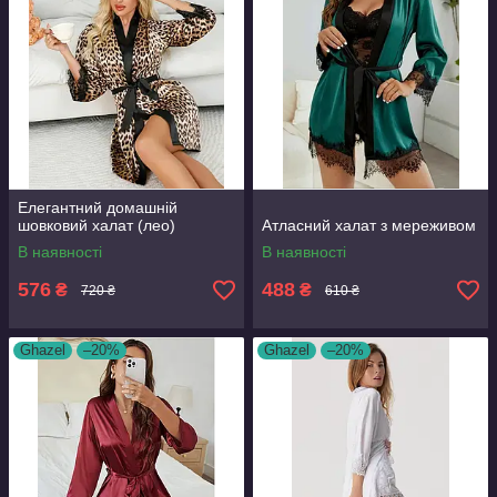
Елегантний домашній
шовковий халат (лео)
Атласний халат з мереживом
В наявності
В наявності
576
488
₴
₴
720 ₴
610 ₴
Ghazel
–20%
Ghazel
–20%