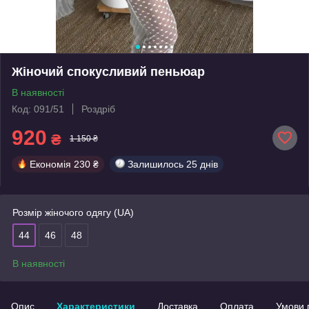
Жіночий спокусливий пеньюар
В наявності
Код: 091/51
Роздріб
920
₴
1 150 ₴
Економія
230 ₴
Залишилось
25 днів
Розмір жіночого одягу (UA)
44
46
48
В наявності
Опис
Характеристики
Доставка
Оплата
Умови 