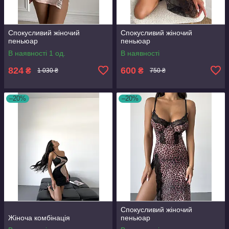
Спокусливий жіночий
Спокусливий жіночий
пеньюар
пеньюар
В наявності 1 од.
В наявності
824
600
₴
₴
1 030 ₴
750 ₴
–20%
–20%
Спокусливий жіночий
Жіноча комбінація
пеньюар