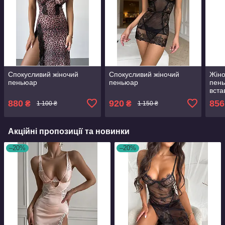
Спокусливий жіночий
Спокусливий жіночий
Жіно
пеньюар
пеньюар
пень
вста
880
920
856
₴
₴
1 100 ₴
1 150 ₴
Акційні пропозиції та новинки
–20%
–20%