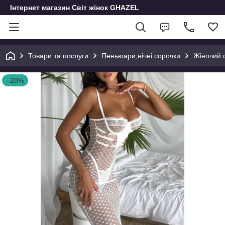
Інтернет магазин Світ жінок GHAZEL
Товари та послуги
Пеньюари,нічні сорочки
Жіночий 
–20%