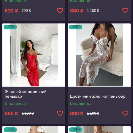
В наявності
В наявності
632
880
₴
₴
790 ₴
1 100 ₴
–20%
–20%
Жіночий мереживний
пеньюар
Еротичний жіночий пеньюар
В наявності
В наявності
880
880
₴
₴
1 100 ₴
1 100 ₴
–20%
–20%