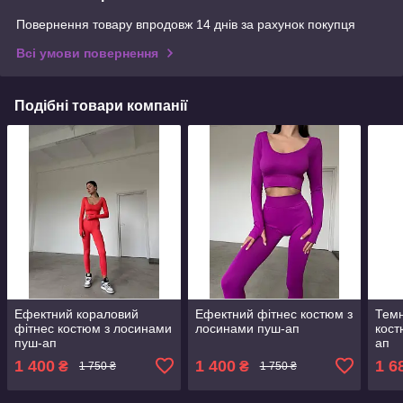
Повернення товару впродовж 14 днів за рахунок покупця
Всі умови повернення
Подібні товари компанії
Ефектний кораловий
Ефектний фітнес костюм з
Темн
фітнес костюм з лосинами
лосинами пуш-ап
кост
пуш-ап
ап
1 400
1 400
1 6
₴
₴
1 750 ₴
1 750 ₴