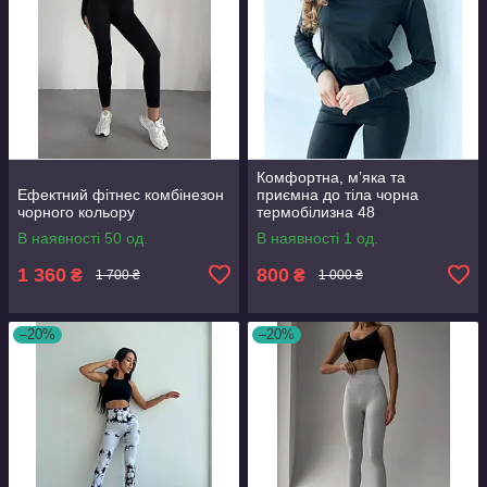
Комфортна, мʼяка та
Ефектний фітнес комбінезон
приємна до тіла чорна
чорного кольору
термобілизна 48
В наявності 50 од.
В наявності 1 од.
1 360
800
₴
₴
1 700 ₴
1 000 ₴
–20%
–20%