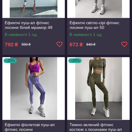
Ефектні пуш-ап фітнес
Ефектні світло-сірі фітнес
лосини білий мрамор 48
лосини пуш-ап 50
В наявності 1 од.
В наявності 1 од.
792
672
₴
₴
990 ₴
840 ₴
–20%
–20%
Ефектні фіолетові пуш-ап
Темно-зелений фітнес
фітнес лосини
костюм з лосинами пуш-ап