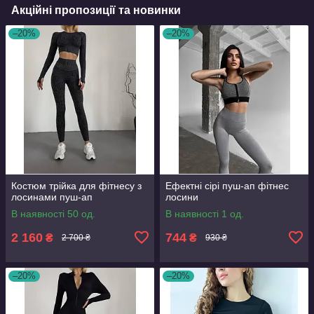
Акційні пропозиції та новинки
–20%
–20%
Костюм трійка для фітнесу з
Ефектні сірі пуш-ап фітнес
лосинами пуш-ап
лосини
В наявності 50 од.
В наявності 1 од.
2 160
744
₴
₴
2 700 ₴
930 ₴
–20%
–20%