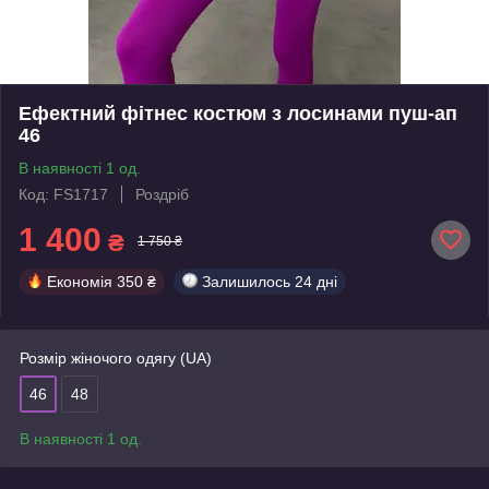
Ефектний фітнес костюм з лосинами пуш-ап
46
В наявності 1 од.
Код: FS1717
Роздріб
1 400
₴
1 750 ₴
Економія
350 ₴
Залишилось
24 дні
Розмір жіночого одягу (UA)
46
48
В наявності 1 од.