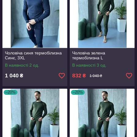
Чоловіча синя термобілизна
Чоловіча зелена
Синє, 3XL
термобілизна L
В наявності 2 од.
В наявності 3 од.
1 040
832
₴
₴
1 040 ₴
–20%
–20%