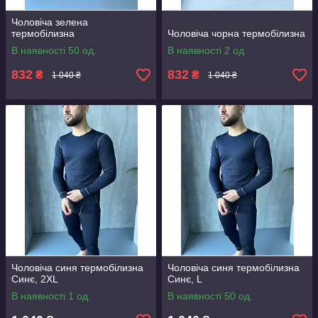
Чоловіча зелена
термобілизна
Чоловіча чорна термобілизна
В наявності 50 од.
В наявності 2 од.
832
832
₴
₴
1 040 ₴
1 040 ₴
Чоловіча синя термобілизна
Чоловіча синя термобілизна
Синє, 2XL
Синє, L
В наявності 1 од.
В наявності 50 од.