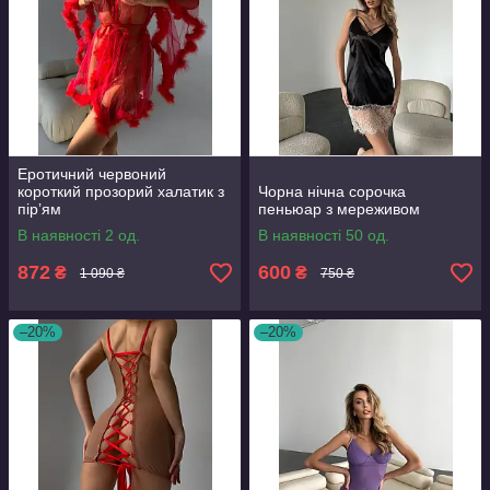
Еротичний червоний
короткий прозорий халатик з
Чорна нічна сорочка
пірʼям
пеньюар з мереживом
В наявності 2 од.
В наявності 50 од.
872
600
₴
₴
1 090 ₴
750 ₴
–20%
–20%