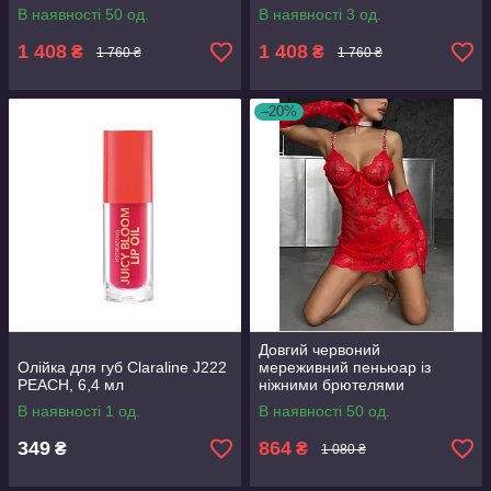
В наявності 50 од.
В наявності 3 од.
1 408
1 408
₴
₴
1 760 ₴
1 760 ₴
–20%
Довгий червоний
Олійка для губ Claraline J222
мереживний пеньюар із
PEACH, 6,4 мл
ніжними брютелями
В наявності 1 од.
В наявності 50 од.
349
864
₴
₴
1 080 ₴