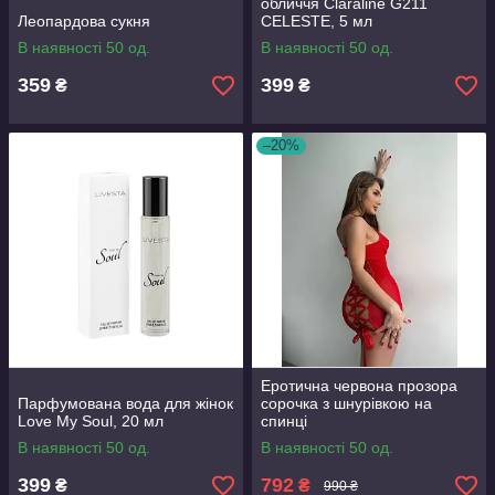
обличчя Claraline G211
Леопардова сукня
CELESTE, 5 мл
В наявності 50 од.
В наявності 50 од.
359
399
₴
₴
–20%
Еротична червона прозора
Парфумована вода для жінок
сорочка з шнурівкою на
Love My Soul, 20 мл
спинці
В наявності 50 од.
В наявності 50 од.
399
792
₴
₴
990 ₴