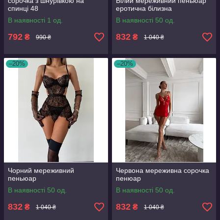
сорочка з шнурівкою на
Білий мереживний пеньюар
спинці 48
еротична білизна
В наявності 1 од.
В наявності 50 од.
792
832
₴
₴
990 ₴
1 040 ₴
–20%
–20%
Чорний мереживний
Червона мереживна сорочка
пеньюар
пенюар
В наявності 50 од.
В наявності 50 од.
832
832
₴
₴
1 040 ₴
1 040 ₴