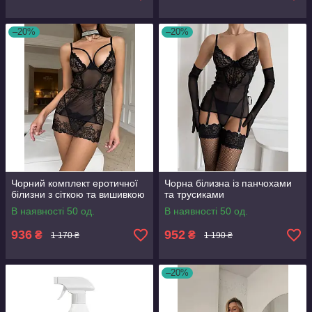
–20%
–20%
Чорний комплект еротичної
Чорна білизна із панчохами
білизни з сіткою та вишивкою
та трусиками
В наявності 50 од.
В наявності 50 од.
936
952
₴
₴
1 170 ₴
1 190 ₴
–20%