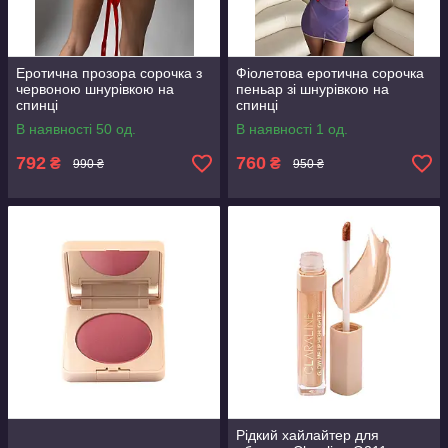
Еротична прозора сорочка з
Фіолетова еротична сорочка
червоною шнурівкою на
пеньар зі шнурівкою на
спинці
спинці
В наявності 50 од.
В наявності 1 од.
792
760
₴
₴
990 ₴
950 ₴
Рідкий хайлайтер для