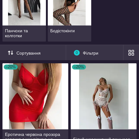
Панчохи та
Бодістокінги
колготки
Сортування
0
Фільтри
–20%
–20%
Еротична червона прозора