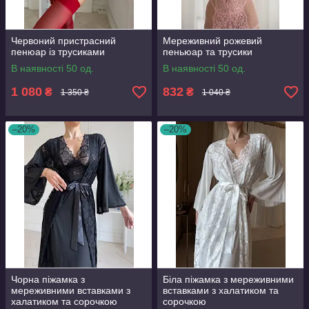
Червоний пристрасний
Мереживний рожевий
пенюар із трусиками
пеньюар та трусики
В наявності 50 од.
В наявності 50 од.
1 080
832
₴
₴
1 350 ₴
1 040 ₴
–20%
–20%
Чорна піжамка з
Біла піжамка з мереживними
мереживними вставками з
вставками з халатиком та
халатиком та сорочкою
сорочкою