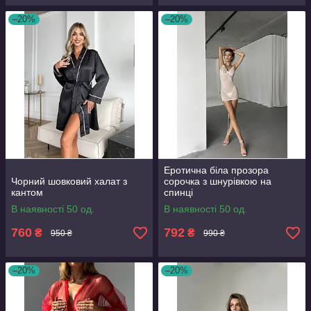
–20%
–20%
Еротична біла прозора
Чорний шовковий халат з
сорочка з шнурівкою на
кантом
спинці
В наявності 50 од.
В наявності 50 од.
760
792
₴
₴
950 ₴
990 ₴
–20%
–20%