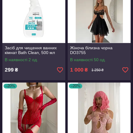
Засіб для чищення ванних
Жіноча білизна чорна
кімнат Bath Clean, 500 мл
DO3755
В наявності 2 од.
В наявності 50 од.
299
1 000
₴
₴
1 250 ₴
–20%
–20%