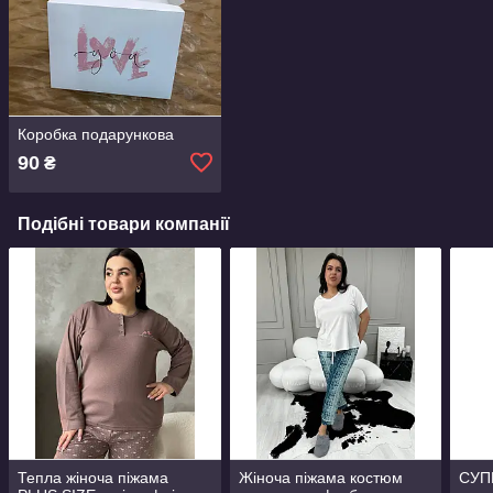
Коробка подарункова
90
₴
Подібні товари компанії
Тепла жіноча піжама
Жіноча піжама костюм
СУП