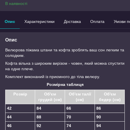
В наявності
Опис
Характеристики
Доставка
Оплата
Умови п
Опис
Велюрова піжама штани та кофта зроблять ваш сон легким та
солодким.
Кофта вільна з широким вирізом - човен, який можна спустити
на одне плече.
Комплект виконаний із приємного до тіла велюру.
Розмірна таблиця
Розмір
Об'єм
Об'єм талії
Об'єм
грудей (см)
(см)
бедер (см)
42
84
66
86
44
88
70
90
46
92
74
94