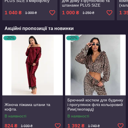
PLUS SIZE з мікрофлісу
для дому з футболкою та
комп
штанами PLUS SIZE
(хал
рож
1 040
1 000
1 3
₴
₴
1 300 ₴
1 250 ₴
Акційні пропозиції та новинки
–20%
–20%
Брючний костюм для будинку
Жіноча піжама штани та
і прогулянок фліз кольоровий
кофта.
Рим(леопард)
В наявності
В наявності
824
1 392
₴
₴
1 030 ₴
1 740 ₴