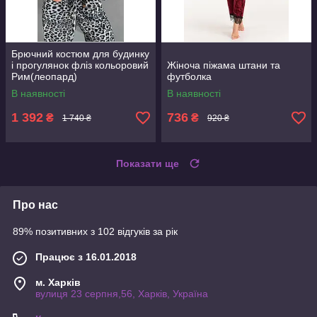
Брючний костюм для будинку
і прогулянок фліз кольоровий
Жіноча піжама штани та
Рим(леопард)
футболка
В наявності
В наявності
1 392
736
₴
₴
1 740 ₴
920 ₴
Показати ще
Про нас
89% позитивних з 102 відгуків за рік
Працює з 16.01.2018
м. Харків
вулиця 23 серпня,56, Харків, Україна