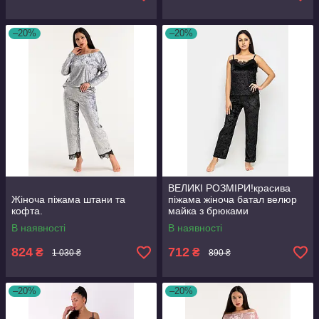
–20%
–20%
ВЕЛИКІ РОЗМІРИ!красива
Жіноча піжама штани та
піжама жіноча батал велюр
кофта.
майка з брюками
В наявності
В наявності
824
712
₴
₴
1 030 ₴
890 ₴
–20%
–20%