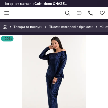
Інтернет магазин Світ жінок GHAZEL
Товари та послуги
Піжами велюрові з брюками
Жіно
–20%