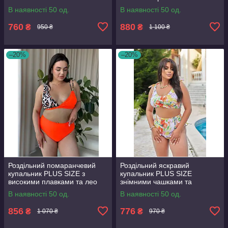
В наявності 50 од.
В наявності 50 од.
760
880
₴
₴
950 ₴
1 100 ₴
–20%
–20%
Роздільний помаранчевий
Роздільний яскравий
купальник PLUS SIZE з
купальник PLUS SIZE
високими плавками та лео
знімними чашками та
принтом
високими плавками
В наявності 50 од.
В наявності 50 од.
856
776
₴
₴
1 070 ₴
970 ₴