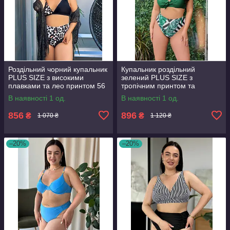
Роздільний чорний купальник
Купальник роздільний
PLUS SIZE з високими
зелений PLUS SIZE з
плавками та лео принтом 56
тропічним принтом та
твердими чашками 56
В наявності 1 од.
В наявності 1 од.
856
896
₴
₴
1 070 ₴
1 120 ₴
–20%
–20%