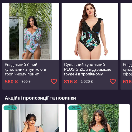
Роздільний білий
Суцільний купальний
Розд
купальник з тунікою в
PLUS SIZE з підтримкою
купа
тропічному принті
грудей в тропічному
сфо
принті
туні
560
816
616
₴
₴
700 ₴
1 020 ₴
Акційні пропозиції та новинки
–20%
–20%