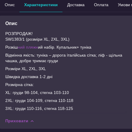
Опис
Характеристики
Доставка
Оплата
Умови 
Опис
РОЗПРОДАЖ!
SW1383/1 (розміри XL, 2XL, 3XL)
Розкіш
ний пляжн
ий набір. Купальник+ туніка
Відмінна якість: туніка – дорога італійська сітка; ліф - щільна
чашка, добре тримає груди
Розміри XL, 2XL, 3XL
Швидка доставка 1-2 дні
Розмірна сітка:
XL: груди 98-104, стегна 103-110
2XL: груди 104-109, стегна 110-118
3XL: груди 110-116, стегна 118-125
Приховати