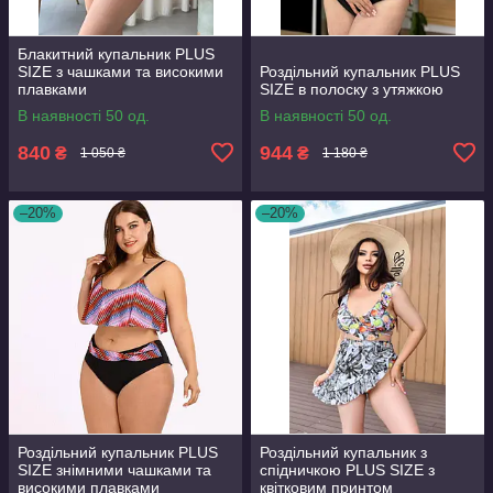
Блакитний купальник PLUS
SIZE з чашками та високими
Роздільний купальник PLUS
плавками
SIZE в полоску з утяжкою
В наявності 50 од.
В наявності 50 од.
840
944
₴
₴
1 050 ₴
1 180 ₴
–20%
–20%
Роздільний купальник PLUS
Роздільний купальник з
SIZE знімними чашками та
спідничкою PLUS SIZE з
високими плавками
квітковим принтом