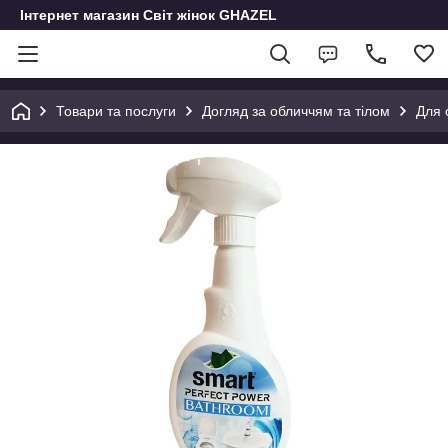
Інтернет магазин Світ жінок GHAZEL
Товари та послуги
Догляд за обличчям та тілом
Для 