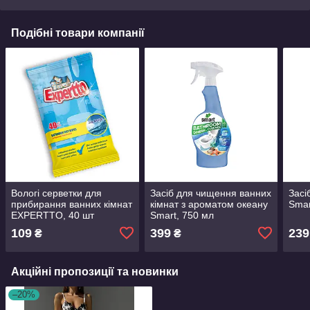
Подібні товари компанії
Вологі серветки для
Засіб для чищення ванних
Засі
прибирання ванних кімнат
кімнат з ароматом океану
Smar
EXPERTTO, 40 шт
Smart, 750 мл
109
399
239
₴
₴
Акційні пропозиції та новинки
–20%