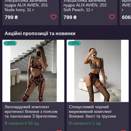
Ультратонка запечена
Ультратонка запечена
Брон
пудра ALIX AVIEN, 201
пудра ALIX AVIEN, 202
AVIE
Nude Ivory, 11 г
Soft Peach, 11 г
г
799
799
606
₴
₴
Акційні пропозиції та новинки
–20%
–20%
Леопардовий комплект
Спокусливий чорний
еротичної білизни з поясом
мереживний комплект
та панчохами З бретелями,
білизни: бюст та трусики
М'яка чашка, Панчохи,
В наявності 50 од.
В наявності 1 од.
леопардовий, З поясом,
Китай, S, Принт, З відкритим