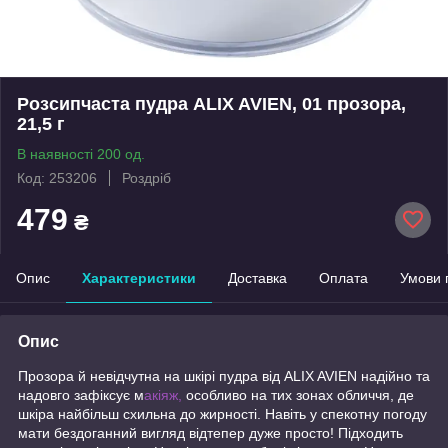
Розсипчаста пудра ALIX AVIEN, 01 прозора,
21,5 г
В наявності 200 од.
Код: 253206
Роздріб
479
₴
Опис
Характеристики
Доставка
Оплата
Умови 
Опис
Прозора й невідчутна на шкірі пудра від ALIX AVIEN надійно та
надовго зафіксує м
акіяж,
особливо на тих зонах обличчя, де
шкіра найбільш схильна до жирності. Навіть у спекотну погоду
мати бездоганний вигляд відтепер дуже просто! Підходить