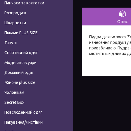
Панчохи та колготки
Розпродаж
Опис
Шкарпетки
Піжами PLUS SIZE
Пудра для волосся Ze
нанесення продукту в
Тапулі
привабливою. Пудра с
Спортивний одяг
містить шкідливих дл
Модні аксесуари
Домашній одяг
Жіноче plus size
Чоловікам
Secret Box
Повсякденний одяг
Пакування/Листівки