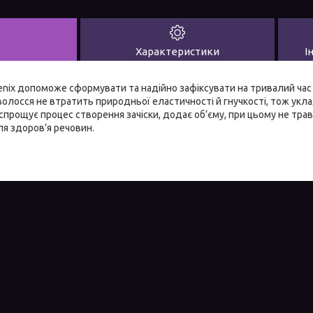
Характеристики
І
nix допоможе сформувати та надійно зафіксувати на тривалий час н
олосся не втратить природньої еластичності й гнучкості, тож укл
прощує процес створення зачіски, додає об’єму, при цьому не тра
я здоров’я речовин.