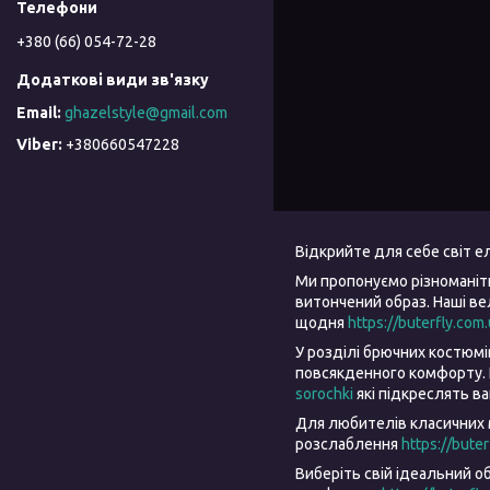
+380 (66) 054-72-28
ghazelstyle@gmail.com
+380660547228
Відкрийте для себе світ 
Ми пропонуємо різноманіт
витончений образ. Наші в
щодня
https://buterfly.com
У розділі брючних костюм
повсякденного комфорту. 
sorochki
які підкреслять в
Для любителів класичних 
розслаблення
https://bute
Виберіть свій ідеальний о