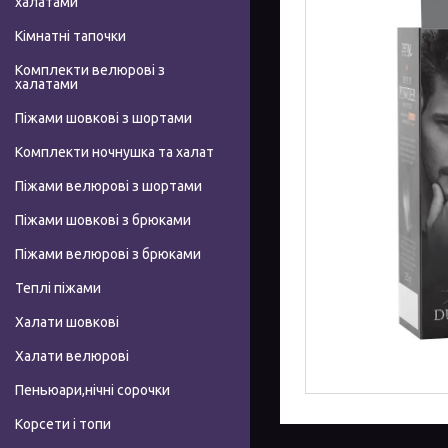
халатами
Кімнатні тапочки
Комплекти велюрові з
халатами
Піжами шовкові з шортами
Комплекти ночнушка та халат
Піжами велюрові з шортами
Піжами шовкові з брюками
Піжами велюрові з брюками
Теплі піжами
Халати шовкові
Халати велюрові
Пеньюари,нічні сорочки
Корсети і топи