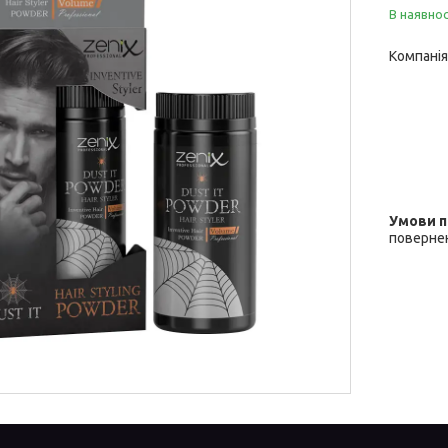
В наявнос
Компанія
повернен