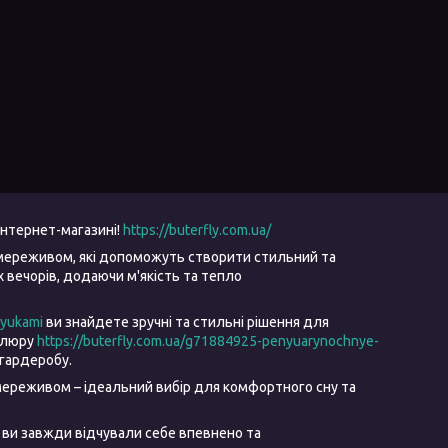
інтернет-магазині!
https://buterfly.com.ua/
мереживом, які допоможуть створити стильний та
вечорів, додаючи м'якість та тепло
ryukami
ви знайдете зручні та стильні рішення для
велюру
https://buterfly.com.ua/g71884925-penyuarynochnye-
гардеробу.
ереживом – ідеальний вибір для комфортного сну та
 ви завжди відчували себе впевнено та