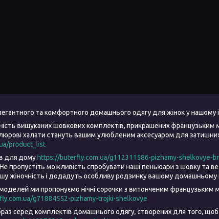
елегантного та комфортного домашнього одягу для жінок у нашому 
ність вишуканих шовкових комплектів, прикрашених французьким 
елюрові халати стануть вашим улюбленим аксесуаром для затишних 
.ua/product_list
ів для дому
https://buterfly.com.ua/g112311586-pizhamy-shelkovye-b
Не пропустіть можливість спробувати наші пеньюари з шовку та 
ашу жіночність і додадуть особливу родзинку вашому домашньому 
моделей ми пропонуємо нічні сорочки з витонченим французьким м
rfly.com.ua/g71884552-pizhamy-trojki-shelkovye
браз серед комплектів домашнього одягу, створених для того, щоб