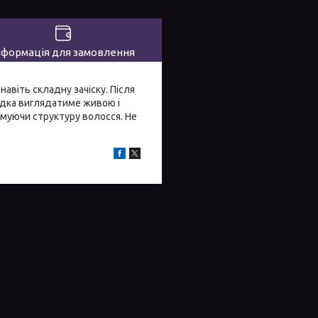
нформація для замовлення
авіть складну зачіску. Після
адка виглядатиме живою і
вмуючи структуру волосся. Не