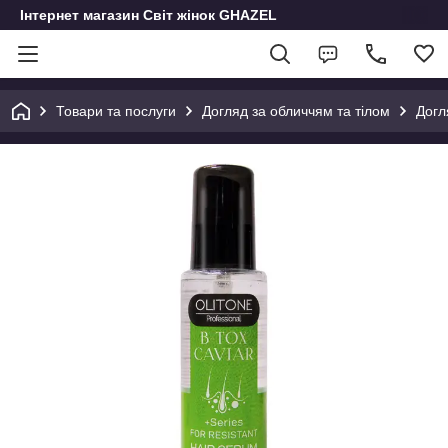
Інтернет магазин Світ жінок GHAZEL
Товари та послуги
Догляд за обличчям та тілом
Догл