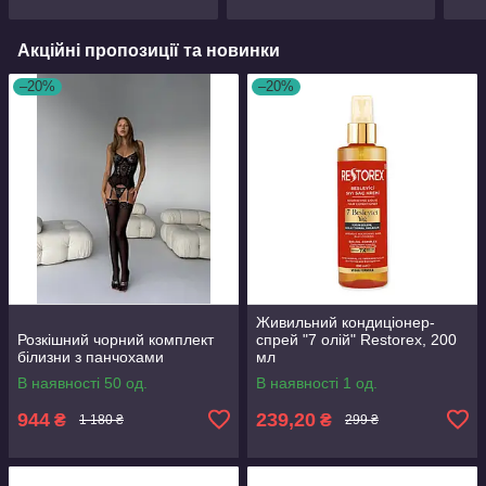
Акційні пропозиції та новинки
–20%
–20%
Живильний кондиціонер-
Розкішний чорний комплект
спрей "7 олій" Restorex, 200
білизни з панчохами
мл
В наявності 50 од.
В наявності 1 од.
944
239,20
₴
₴
1 180 ₴
299 ₴