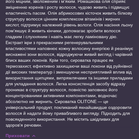
його міцним, зволоженим і м'яким. Ромашкова олія сприяє
зміцненню коренів і росту волосся, чудово живить і підвищує
еластичність пасом. Олія абрикосових кісточок живить білкову
структуру волосся цінним комплексом вітамінів і жирних
кислот, підтримує належний рівень вологи. Олія насіння льону
пом'якшує й живить кінчики, допомагає зробити волосся
гладким і слухняним і навіть має легку ламіновану дію.
Екстракт ікри з прекрасними регенерувальними
властивостями наповнює кожну волосину енергією й реанімує
виснажені зони волосся, відроджуючи живий вигляд і чарівний
блиск ваших локонів. Крім того, сироватка працює як
термозахист, ефективно захищаючи ваші локони від руйнівної
дії високих температур і зменшуючи несприятливий вплив від
використання щипцями, випрямлячами та іншими приладами
для укладання волосся. Легка консистенція засобу відразу
проникає в структуру волосся, повністю заповнює його
концентрованими активними компонентами, водночас
абсолютно не жирнить. Сироватка OLITONE — це
універсальний продукт, покликаний якнайшвидше оздоровити
волосся й надати йому привабливого вигляду. Підходить для
повсякденного використання. Не містить шкідливих для
здоров'я речовин.
Приховати