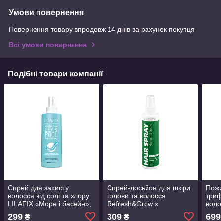
Умови повернення
Повернення товару впродовж 14 днів за рахунок покупця
Всі умови повернення
Подібні товари компанії
Спрей для захисту
Спрей-лосьйон для шкіри
Пожи
волосся від солі та хлору
голови та волосся
триф
LILAFIX «Море і басейн»,
Refresh&Grow з
воло
200 мл
розмарином LIVESTA, 150
299
309
699
₴
₴
мл