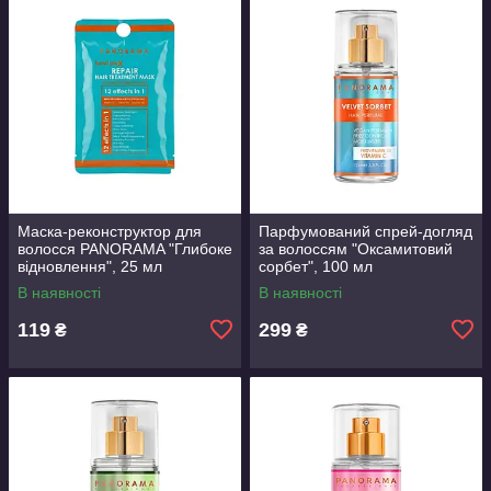
Маска-реконструктор для
Парфумований спрей-догляд
волосся PANORAMA "Глибоке
за волоссям "Оксамитовий
відновлення", 25 мл
сорбет", 100 мл
В наявності
В наявності
119
299
₴
₴