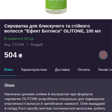
Сироватка для блискучого та стійкого
волосся "Ефект Ботокса" OLITONE, 100 мл
В наявності 50 од.
Код: 272104
Роздріб
504
₴
Опис
Характеристики
Доставка
Оплата
Умови п
Опис
Насичена цінними оліями й екстрактом ікри формула
сироватки OLITONE розроблена спеціально для підвищення
еластичності волосся й запобігання ламкості. Олія макадамії
в складі б'юті-засобу миттєво поглинається волоссям, робить