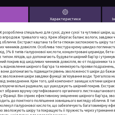
Характеристики
І
розроблена спеціально для сухої, дуже сухої та чутливої шкіри, 
 впродовж тривалого часу. Крем зберігає баланс вологи, завдяки 
д обличчя. Екстракт каштана та бета-глюкан заспокоюють шкіру та п
них чинників довкілля. Особлива текстура крему швидко поглинаєть
мід, 3% 8 типів гіалуронової кислоти, концентровані цераміди, бета
є типом ліпідів, що допомагають будувати шкірний бар'єр і утримув
ий покрив від шкідливих чинників довкілля, як-от подразники та з
 відновлення шкірного бар'єра та мінімізують прояви подразнень,
, вони допомагають підвищити рівень зволоженості шкіри до бажан
ує зволоження шкіри завдяки функції зв'язування води. Трегалоза м
від зневоднення. Крім того, цей компонент захищає клітини шкіри від
алізуючи вільні радикали, що ушкоджують шкірний покрив. Екстрак
кт зібраних вручну сертифікованого органічного листя каштановог
 у Франції. Він сприяє ефективному зміцненню шкірного бар'єра, 
одить до помітного поліпшення зовнішнього вигляду обличчя. 8 тип
 молекул гіалуронової кислоти, що забезпечують багатовимірну ефе
но зволожують шкіру та покращують її пружність через утримання 