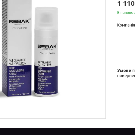
1 110
В наявнос
Компанія
повернен