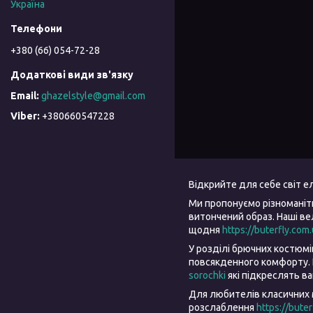
Україна
+380 (66) 054-72-28
ghazelstyle@gmail.com
+380660547228
Відкрийте для себе світ 
Ми пропонуємо різноманіт
витончений образ. Наші в
щодня
https://buterfly.com
У розділі брючних костюм
повсякденного комфорту. 
sorochki
які підкреслять в
Для любителів класичних 
розслаблення
https://bute