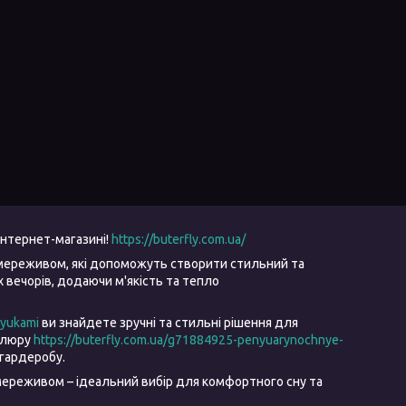
інтернет-магазині!
https://buterfly.com.ua/
мереживом, які допоможуть створити стильний та
вечорів, додаючи м'якість та тепло
ryukami
ви знайдете зручні та стильні рішення для
велюру
https://buterfly.com.ua/g71884925-penyuarynochnye-
гардеробу.
ереживом – ідеальний вибір для комфортного сну та