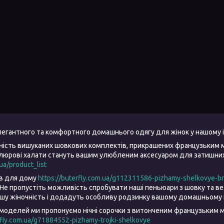
елегантного та комфортного домашнього одягу для жінок у нашому 
ність вишуканих шовкових комплектів, прикрашених французьким 
елюрові халати стануть вашим улюбленим аксесуаром для затишних 
.ua/product_list
ів для дому
https://buterfly.com.ua/g112311586-pizhamy-shelkovye-b
Не пропустіть можливість спробувати наші пеньюари з шовку та 
ашу жіночність і додадуть особливу родзинку вашому домашньому 
моделей ми пропонуємо нічні сорочки з витонченим французьким м
rfly.com.ua/g71884552-pizhamy-trojki-shelkovye