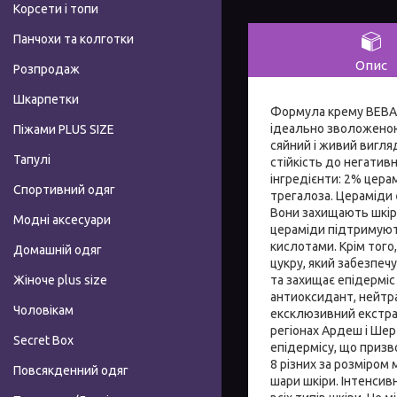
Корсети і топи
Панчохи та колготки
Опис
Розпродаж
Шкарпетки
Формула крему BEBAK 
ідеально зволоженою
Піжами PLUS SIZE
сяйний і живий вигля
Тапулі
стійкість до негатив
інгредієнти: 2% цера
Спортивний одяг
трегалоза. Цераміди 
Вони захищають шкірн
Модні аксесуари
цераміди підтримують
кислотами. Крім того
Домашній одяг
цукру, який забезпеч
та захищає епідерміс 
Жіноче plus size
антиоксидант, нейтр
Чоловікам
ексклюзивний екстра
регіонах Ардеш і Шер
Secret Box
епідермісу, що призв
8 різних за розміром
Повсякденний одяг
шари шкіри. Інтенсив