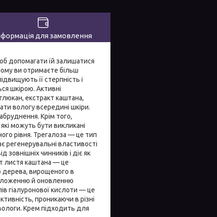
нформація для замовлення
щоб допомагати їй залишатися
чому ви отримаєте більш
ідвищують її стерпність і
ся шкірою. Активні
-глюкан, екстракт каштана,
ати вологу всередині шкіри.
абруднення. Крім того,
 які можуть бути викликані
ого рівня. Трегалоза — це тип
ає регенерувальні властивості
 зовнішніх чинників і діє як
т листя каштана — це
о дерева, вирощеного в
зволоженню й оновленню
ів гіалуронової кислоти — це
ктивність, проникаючи в різні
вологи. Крем підходить для