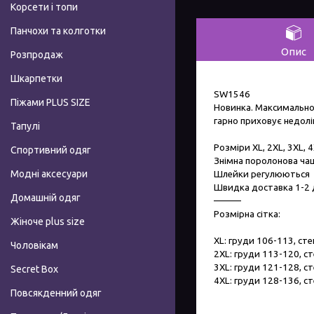
Корсети і топи
Панчохи та колготки
Опис
Розпродаж
Шкарпетки
SW1546
Піжами PLUS SIZE
Новинка. Максимально
гарно приховує недолі
Тапулі
Розміри XL, 2XL, 3XL, 
Спортивний одяг
Знімна поролонова ча
Модні аксесуари
Шлейки регулюються
Швидка доставка 1-2 
Домашній одяг
———
Розмірна сітка:
Жіноче plus size
XL: груди 106-113, ст
Чоловікам
2XL: груди 113-120, с
3XL: груди 121-128, с
Secret Box
4XL: груди 128-136, с
Повсякденний одяг