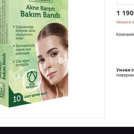
1 190
Немає в н
Компанія
повернен