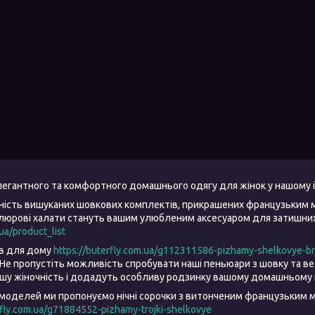
елегантного та комфортного домашнього одягу для жінок у нашому 
ність вишуканих шовкових комплектів, прикрашених французьким 
елюрові халати стануть вашим улюбленим аксесуаром для затишних 
.ua/product_list
ів для дому
https://buterfly.com.ua/g112311586-pizhamy-shelkovye-b
Не пропустіть можливість спробувати наші пеньюари з шовку та 
ашу жіночність і додадуть особливу родзинку вашому домашньому 
моделей ми пропонуємо нічні сорочки з витонченим французьким м
rfly.com.ua/g71884552-pizhamy-trojki-shelkovye