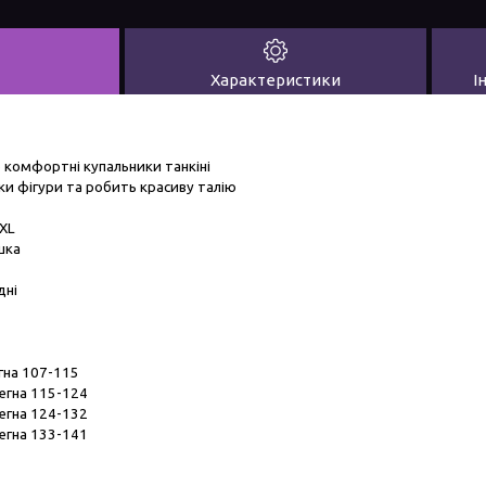
Характеристики
І
 комфортні купальники танкіні
ки фігури та робить красиву талію
4XL
шка
дні
егна 107-115
тегна 115-124
тегна 124-132
тегна 133-141