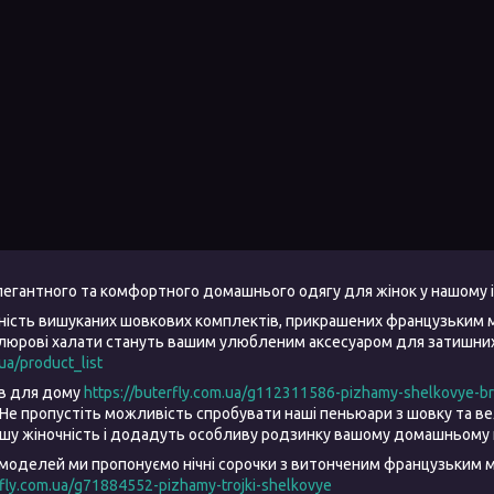
елегантного та комфортного домашнього одягу для жінок у нашому 
ність вишуканих шовкових комплектів, прикрашених французьким 
елюрові халати стануть вашим улюбленим аксесуаром для затишних 
.ua/product_list
ів для дому
https://buterfly.com.ua/g112311586-pizhamy-shelkovye-b
Не пропустіть можливість спробувати наші пеньюари з шовку та 
ашу жіночність і додадуть особливу родзинку вашому домашньому 
моделей ми пропонуємо нічні сорочки з витонченим французьким м
rfly.com.ua/g71884552-pizhamy-trojki-shelkovye