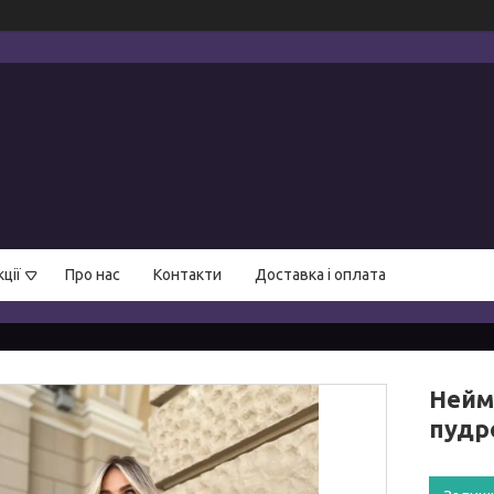
ції
Про нас
Контакти
Доставка і оплата
Нейм
пудр