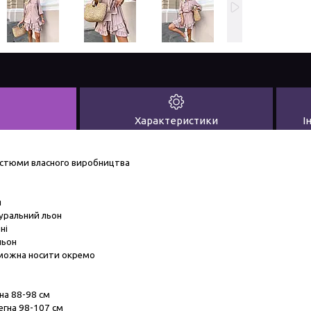
Характеристики
І
остюми власного виробництва
я
туральний льон
ні
льон
 можна носити окремо
гна 88-98 см
егна 98-107 см