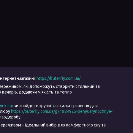
інтернет-магазині!
https://buterfly.com.ua/
мереживом, які допоможуть створити стильний та
вечорів, додаючи м'якість та тепло
ryukami
ви знайдете зручні та стильні рішення для
велюру
https://buterfly.com.ua/g71884925-penyuarynochnye-
гардеробу.
ереживом – ідеальний вибір для комфортного сну та