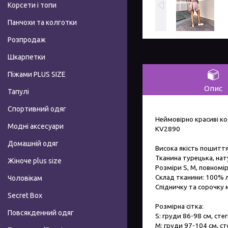
Корсети і топи
Панчохи та колготки
Розпродаж
Шкарпетки
Піжами PLUS SIZE
Опис
Тапулі
Спортивний одяг
Неймовірно красиві к
Модні аксесуари
KV2890
Домашній одяг
Висока якість пошитт
Тканина турецька, на
Жіноче plus size
Розміри S, M, повномір
Склад тканини: 100% 
Чоловікам
Спідничку та сорочку
Secret Box
Розмірна сітка:
Повсякденний одяг
S: груди 86-98 см, сте
M: груди 97-104 см, ст