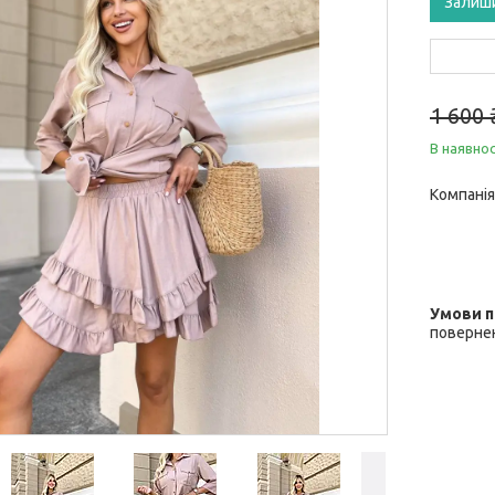
Залиш
1 600 
В наявнос
Компанія
повернен