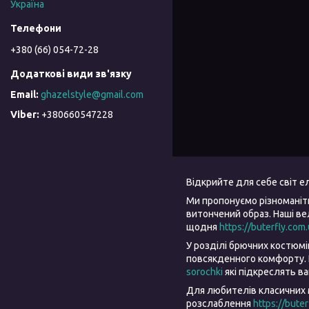
Україна
+380 (66) 054-72-28
ghazelstyle@gmail.com
+380660547228
Відкрийте для себе світ 
Ми пропонуємо різноманіт
витончений образ. Наші в
щодня
https://buterfly.com
У розділі брючних костюм
повсякденного комфорту. 
sorochki
які підкреслять в
Для любителів класичних 
розслаблення
https://bute