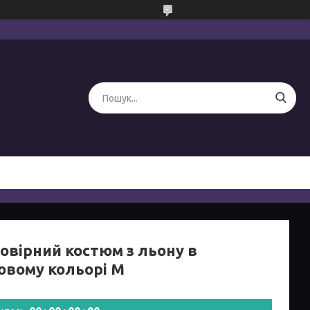
овірний костюм з льону в
овому кольорі M