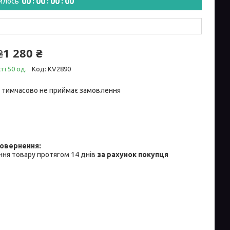
0
0
0
0
0
0
0
0
илось
1 280 ₴
₴
ті 50 од.
Код:
KV2890
 тимчасово не приймає замовлення
ня товару протягом 14 днів
за рахунок покупця