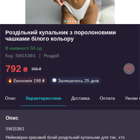
Роздільний купальник з поролоновими
чашками білого кольору
В наявності 50 од.
Код: SW1538/1
Роздріб
792
₴
990 ₴
Економія
198 ₴
Залишилось
25 днів
Опис
Характеристики
Доставка
Оплата
Умови 
Опис
SW1538/1
Неймовірно красивий білий роздільний купальник для тих, хто