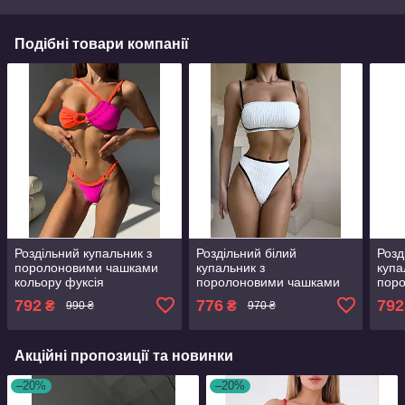
Подібні товари компанії
Роздільний купальник з
Роздільний білий
Розд
поролоновими чашками
купальник з
купа
кольору фуксія
поролоновими чашками
пор
792
776
792
₴
₴
990 ₴
970 ₴
Акційні пропозиції та новинки
–20%
–20%