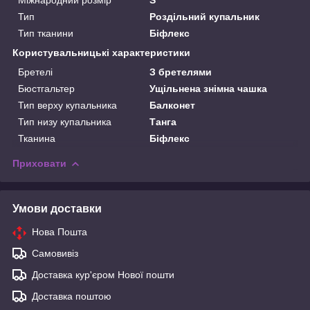
Тип
Роздільний купальник
Тип тканини
Біфлекс
Користувальницькі характеристики
Бретелі
З бретелями
Бюстгальтер
Ущільнена знімна чашка
Тип верху купальника
Балконет
Тип низу купальника
Танга
Тканина
Біфлекс
Приховати
Умови доставки
Нова Пошта
Самовивіз
Доставка кур'єром Нової пошти
Доставка поштою