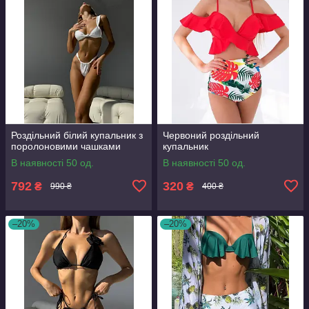
Роздільний білий купальник з
Червоний роздільний
поролоновими чашками
купальник
В наявності 50 од.
В наявності 50 од.
792
320
₴
₴
990 ₴
400 ₴
–20%
–20%