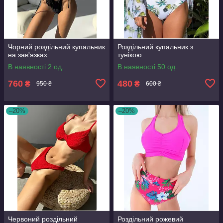
Чорний роздільний купальник
Роздільний купальник з
на зав'язках
тунікою
В наявності 2 од.
В наявності 50 од.
760
480
₴
₴
950 ₴
600 ₴
–20%
–20%
Червоний роздільний
Роздільний рожевий