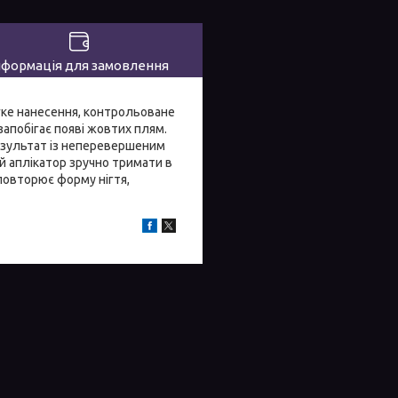
нформація для замовлення
егке нанесення, контрольоване
запобігає появі жовтих плям.
результат із неперевершеним
ий аплікатор зручно тримати в
повторює форму нігтя,