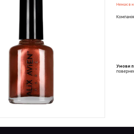
Немає в н
Компанія
повернен