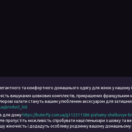
елегантного та комфортного домашнього одягу для жінок у нашому 
ність вишуканих шовкових комплектів, прикрашених французьким 
елюрові халати стануть вашим улюбленим аксесуаром для затишних 
.ua/product_list
ів для дому
https://buterfly.com.ua/g112311586-pizhamy-shelkovye-b
Не пропустіть можливість спробувати наші пеньюари з шовку та 
ашу жіночність і додадуть особливу родзинку вашому домашньому 