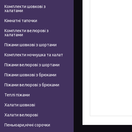
Комплекти шовкові з
халатами
Кімнатні тапочки
Комплекти велюрові з
халатами
Піжами шовкові з шортами
Комплекти ночнушка та халат
Піжами велюрові з шортами
Піжами шовкові з брюками
Піжами велюрові з брюками
Теплі піжами
Халати шовкові
Халати велюрові
Пеньюари,нічні сорочки