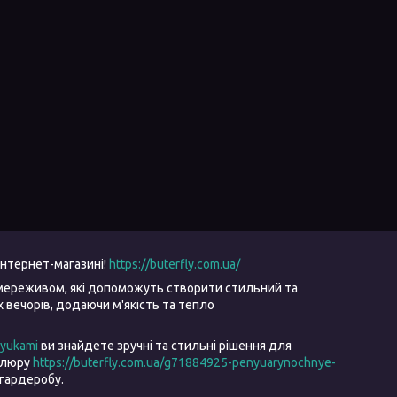
інтернет-магазині!
https://buterfly.com.ua/
мереживом, які допоможуть створити стильний та
вечорів, додаючи м'якість та тепло
ryukami
ви знайдете зручні та стильні рішення для
велюру
https://buterfly.com.ua/g71884925-penyuarynochnye-
гардеробу.