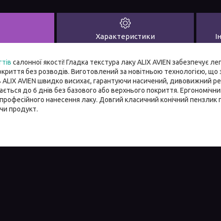
Характеристики
І
гтів
салонної якості! Гладка текстура лаку ALIX AVIEN забезпечує л
окриття без розводів. Виготовлений за новітньою технологією, що 
ів ALIX AVIEN швидко висихає, гарантуючи насичений, дивовижний 
гається до 6 днів без базового або верхнього покриття. Ергономічн
 професійного нанесення лаку. Довгий класичний конічний пензлик 
чи продукт.