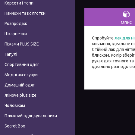
Корсети і топи
Панчохи та колготки
Опис
Розпродаж
Шкарпетки
Спробуйте
лак для ні
ковзання, ідеальне п
Піжами PLUS SIZE
Стійкий лак для нігт
Тапулі
блиском. Колір збері
руках для точного та
Спортивний одяг
ідеально розподіляю
Модні аксесуари
Домашній одяг
Жіноче plus size
Чоловікам
Пляжний одяг,купальники
Secret Box