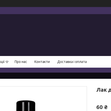
ції
Про нас
Контакти
Доставка і оплата
Лак д
60 ₴