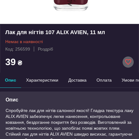
Лак для нігтів 107 ALIX AVIEN, 11 мл
Немає в наявності
Код: 256599
Роздріб
39
₴
Опис
Характеристики
Доставка
Оплата
Умови п
Опис
Спробуйте лак для нігтів салонної якості! Гладка текстура лаку
ALIX AVIEN забезпечує легке нанесення, контрольоване
ковзання, бездоганне покриття без розводів. Виготовлений за
новітньою технологією, що запобігає появі жовтих плям.
Стійкий лак для нігтів ALIX AVIEN швидко висихає, гарантуючи