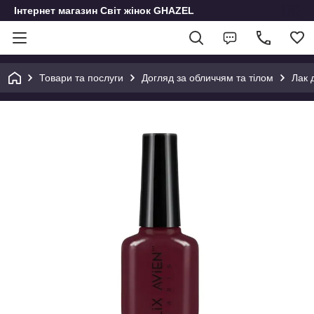
Інтернет магазин Світ жінок GHAZEL
Товари та послуги
Догляд за обличчям та тілом
Лак д