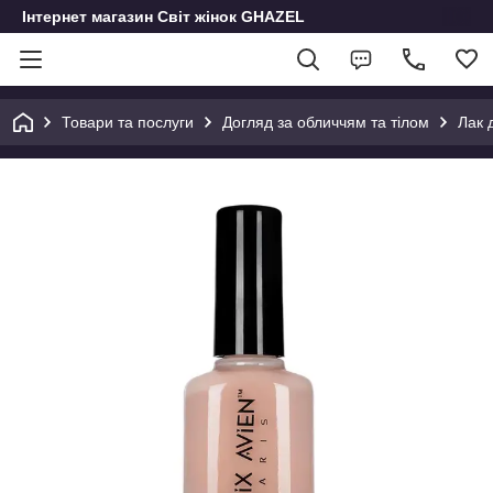
Інтернет магазин Світ жінок GHAZEL
Товари та послуги
Догляд за обличчям та тілом
Лак д