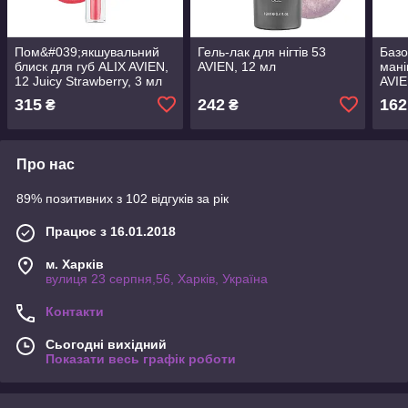
Пом&#039;якшувальний
Гель-лак для нігтів 53
Базо
блиск для губ ALIX AVIEN,
AVIEN, 12 мл
мані
12 Juicy Strawberry, 3 мл
AVIE
315
242
162
₴
₴
Про нас
89% позитивних з 102 відгуків за рік
Працює з 16.01.2018
м. Харків
вулиця 23 серпня,56, Харків, Україна
Контакти
Сьогодні вихідний
Показати весь графік роботи