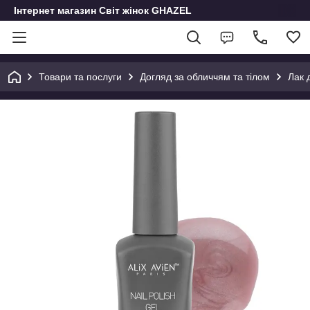
Інтернет магазин Світ жінок GHAZEL
Товари та послуги
Догляд за обличчям та тілом
Лак д