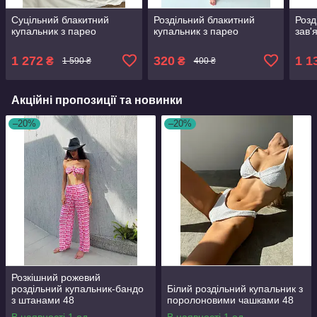
Суцільний блакитний
Роздільний блакитний
Розд
купальник з парео
купальник з парео
зав'
1 272
320
1 1
₴
₴
1 590 ₴
400 ₴
Акційні пропозиції та новинки
–20%
–20%
Розкішний рожевий
роздільний купальник-бандо
Білий роздільний купальник з
з штанами 48
поролоновими чашками 48
В наявності 1 од.
В наявності 1 од.