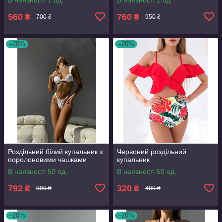
560
760
₴
₴
700 ₴
950 ₴
–20%
–20%
Роздільний білий купальник з
Червоний роздільний
поролоновими чашками
купальник
В наявності 50 од.
В наявності 50 од.
792
320
₴
₴
990 ₴
400 ₴
–20%
–20%