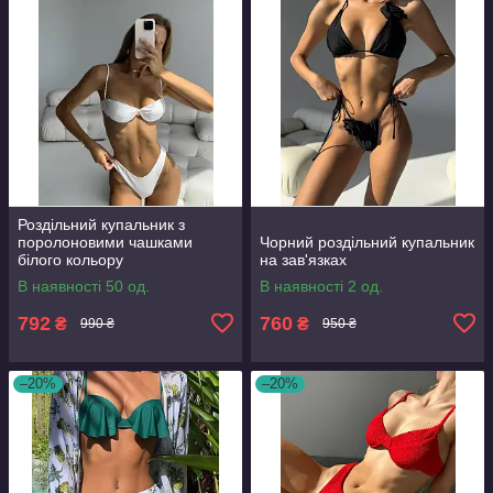
Роздільний купальник з
поролоновими чашками
Чорний роздільний купальник
білого кольору
на зав'язках
В наявності 50 од.
В наявності 2 од.
792
760
₴
₴
990 ₴
950 ₴
–20%
–20%