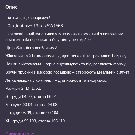
Опис
Ніжність, що заворожує!
t:0px;font-size:13px">SW1566
Цей роздільний купальник у біло-блакитному стилі з вишуканим
принтом ніби перенесе тебе у відпустку мрії ✨
Що робить його особливим?
Жіночний крій із воланами – додає легкості та грайливості образу
Чашки з кісточками – гарно підтримують та підкреслюють форму
Зручні трусики з високою посадкою – створюють ідеальний силует
Легка накидка у комплекті – для ніжності та вишуканості
Розміри S, M, L, XL
S: груди 84-90, стегна 86-94
М: груди 90-94, стегна 94-98
L: груди 95-99, стегна 99-104
XL: груди 99-103, стегна 105-110
Приховати