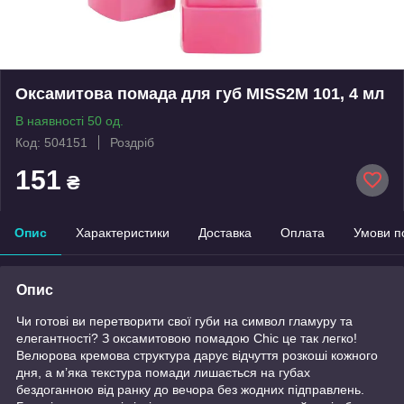
Оксамитова помада для губ MISS2M 101, 4 мл
В наявності 50 од.
Код: 504151
Роздріб
151
₴
Опис
Характеристики
Доставка
Оплата
Умови п
Опис
Чи готові ви перетворити свої губи на символ гламуру та
елегантності? З оксамитовою помадою Chic це так легко!
Велюрова кремова структура дарує відчуття розкоші кожного
дня, а м’яка текстура помади лишається на губах
бездоганною від ранку до вечора без жодних підправлень.