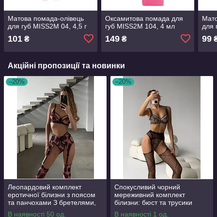
Матова помада-олівець
Оксамитова помада для
Мато
для губ MISS2M 04, 4,5 г
губ MISS2M 104, 4 мл
для 
101
149
99
₴
₴
Акційні пропозиції та новинки
–20%
–20%
Леопардовий комплект
Спокусливий чорний
еротичної білизни з поясом
мереживний комплект
та панчохами З бретелями,
білизни: бюст та трусики
М'яка чашка, Панчохи,
В наявності 50 од.
В наявності 1 од.