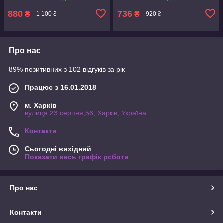
леопардовий, З поясом,
Китай, S, Принт, З відкритим
880
736
₴
₴
1 100 ₴
920 ₴
доступом
Про нас
89% позитивних з 102 відгуків за рік
Працює з 16.01.2018
м. Харків
вулиця 23 серпня,56, Харків, Україна
Контакти
Сьогодні вихідний
Показати весь графік роботи
Про нас
Контакти