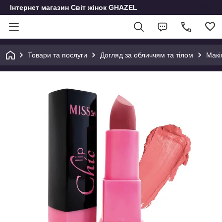
Інтернет магазин Світ жінок GHAZEL
Товари та послуги
Догляд за обличчям та тілом
Макі